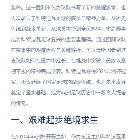
奖杯。这一胜利不仅为球队书写了新的荣耀篇章，也
再次彰显了科特迪瓦足球的底蕴与精神力量。从历史
传统到战术革新，从球员拼搏到全民热情，本届赛事
成为科特迪瓦足球复兴的重要里程碑。通过回顾球队
在赛事中的艰难历程与关键转折，可以清晰地看到这
支球队如何在压力中成长，在挑战中突破，最终以坚
韧不拔的精神完成逆袭。科特迪瓦夺得2024非洲杯冠
军，不仅延续了国家足球的辉煌传统，也为未来发展
奠定了坚实基础，成为非洲足球历史中一段令人振奋
的传奇。
一、艰难起步绝境求生
在2024年非洲杯开赛之初，作为东道主的科特迪瓦承