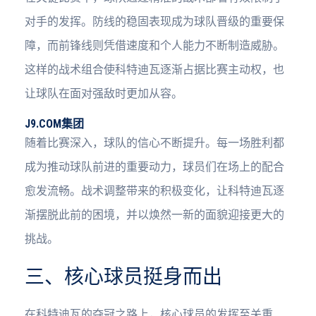
对手的发挥。防线的稳固表现成为球队晋级的重要保
障，而前锋线则凭借速度和个人能力不断制造威胁。
这样的战术组合使科特迪瓦逐渐占据比赛主动权，也
让球队在面对强敌时更加从容。
J9.COM集团
随着比赛深入，球队的信心不断提升。每一场胜利都
成为推动球队前进的重要动力，球员们在场上的配合
愈发流畅。战术调整带来的积极变化，让科特迪瓦逐
渐摆脱此前的困境，并以焕然一新的面貌迎接更大的
挑战。
三、核心球员挺身而出
在科特迪瓦的夺冠之路上，核心球员的发挥至关重