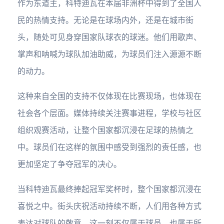
作为东道主，科特迪瓦在本届非洲杯中得到了全国人
民的热情支持。无论是在球场内外，还是在城市街
头，随处可见身穿国家队球衣的球迷。他们用歌声、
掌声和呐喊为球队加油助威，为球员们注入源源不断
的动力。
这种来自全国的支持不仅体现在比赛现场，也体现在
社会各个层面。媒体持续关注赛事进程，学校与社区
组织观赛活动，让整个国家都沉浸在足球的热情之
中。球员们在这样的氛围中感受到强烈的责任感，也
更加坚定了争夺冠军的决心。
当科特迪瓦最终捧起冠军奖杯时，整个国家都沉浸在
喜悦之中。街头庆祝活动持续不断，人们用各种方式
表达对球队的敬意。这一刻不仅属于球员，也属于所