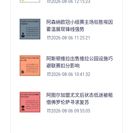
2026-08-06 12:15:23
阿森纳欧冠小组赛主场狂胜埃因
霍温展现锋线强势
2026-08-06 11:25:21
阿斯顿维拉出售维拉公园设施巧
避联赛扣分影响
2026-08-06 10:41:32
阿图尔加盟尤文后状态低迷被租
借佛罗伦萨寻求复苏
2026-08-06 09:55:05