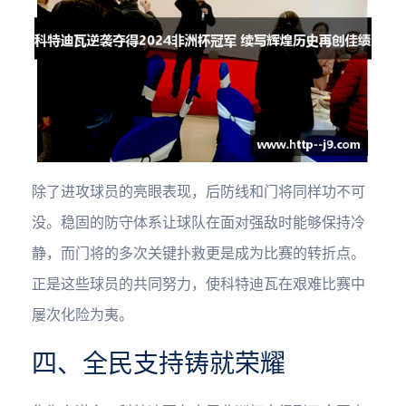
除了进攻球员的亮眼表现，后防线和门将同样功不可
没。稳固的防守体系让球队在面对强敌时能够保持冷
静，而门将的多次关键扑救更是成为比赛的转折点。
正是这些球员的共同努力，使科特迪瓦在艰难比赛中
屡次化险为夷。
四、全民支持铸就荣耀