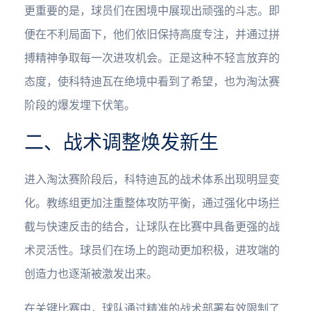
更重要的是，球员们在困境中展现出顽强的斗志。即
便在不利局面下，他们依旧保持高度专注，并通过拼
搏精神争取每一次进攻机会。正是这种不轻言放弃的
态度，使科特迪瓦在绝境中看到了希望，也为淘汰赛
阶段的爆发埋下伏笔。
二、战术调整焕发新生
进入淘汰赛阶段后，科特迪瓦的战术体系出现明显变
化。教练组更加注重整体攻防平衡，通过强化中场拦
截与快速反击的结合，让球队在比赛中具备更强的战
术灵活性。球员们在场上的跑动更加积极，进攻端的
创造力也逐渐被激发出来。
在关键比赛中，球队通过精准的战术部署有效限制了