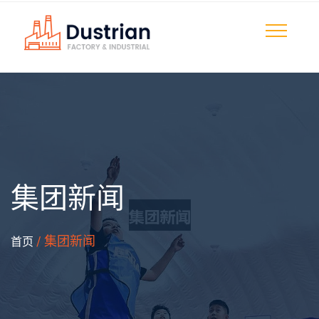
集团新闻
/ 集团新闻
首页