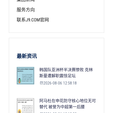
服务方向
联系J9.COM官网
最新资讯
韩国队亚洲杯半决赛惨败 克林
斯曼遭解职震惊足坛
2026-08-06 12:58:18
阿马杜在申花防守核心地位无可
替代 被誉为中超第一后腰