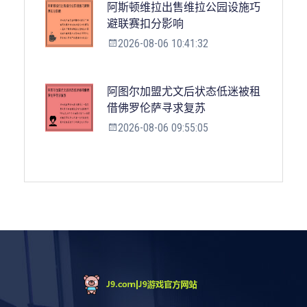
阿斯顿维拉出售维拉公园设施巧
避联赛扣分影响
2026-08-06 10:41:32
阿图尔加盟尤文后状态低迷被租
借佛罗伦萨寻求复苏
2026-08-06 09:55:05