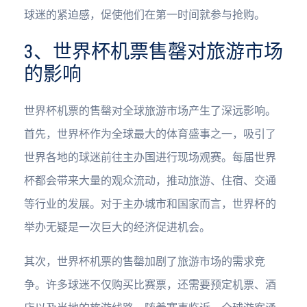
球迷的紧迫感，促使他们在第一时间就参与抢购。
3、世界杯机票售罄对旅游市场
的影响
世界杯机票的售罄对全球旅游市场产生了深远影响。
首先，世界杯作为全球最大的体育盛事之一，吸引了
世界各地的球迷前往主办国进行现场观赛。每届世界
杯都会带来大量的观众流动，推动旅游、住宿、交通
等行业的发展。对于主办城市和国家而言，世界杯的
举办无疑是一次巨大的经济促进机会。
其次，世界杯机票的售罄加剧了旅游市场的需求竞
争。许多球迷不仅购买比赛票，还需要预定机票、酒