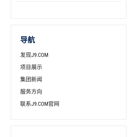
导航
发现J9.COM
项目展示
集团新闻
服务方向
联系J9.COM官网