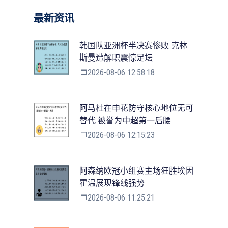
最新资讯
韩国队亚洲杯半决赛惨败 克林
斯曼遭解职震惊足坛
2026-08-06 12:58:18
阿马杜在申花防守核心地位无可
替代 被誉为中超第一后腰
2026-08-06 12:15:23
阿森纳欧冠小组赛主场狂胜埃因
霍温展现锋线强势
2026-08-06 11:25:21