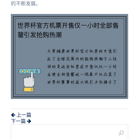
的不断发展。
上一篇
下一篇