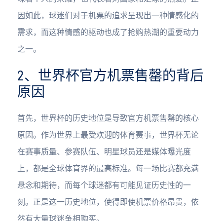
因如此，球迷们对于机票的追求呈现出一种情感化的
需求，而这种情感的驱动也成了抢购热潮的重要动力
之一。
2、世界杯官方机票售罄的背后
原因
首先，世界杯的历史地位是导致官方机票售罄的核心
原因。作为世界上最受欢迎的体育赛事，世界杯无论
在赛事质量、参赛队伍、明星球员还是媒体曝光度
上，都是全球体育界的最高标准。每一场比赛都充满
悬念和期待，而每个球迷都有可能见证历史性的一
刻。正是这一历史地位，使得即使机票价格昂贵，依
然有大量球迷争相购买。