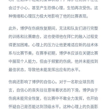
会过于小心，甚至产生恐惧心理，生怕再次受伤。这
种情绪和心理压力极大地影响了他的比赛表现。
此外，博伊在伤病恢复期间，无法和队友们进行完整
的训练和比赛磨合，这也使得他在拜仁的融入过程变
得更加困难。心理上的压力让他更难适应新的战术体
系与比赛节奏。在赛季初期，博伊本应该在关键比赛
中展现个人能力，但由于频繁的伤病，他并未能找到
最佳状态，导致他未能发挥出应有的水平。
伤病还影响了博伊的自信心。对于一名职业球员而
言，自信心的丧失往往意味着状态的下滑。博伊由于
伤病未能完全恢复，在比赛中不敢全力发挥，也开始
怀疑自己是否能达到顶级水平。这种心理上的负面影