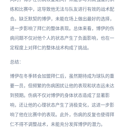
练和比赛中，这导致他无法与队友进行有效的战术配
合。缺乏默契的博伊，未能在场上做出最好的选择，
进一步影响了拜仁的整体表现。总体来看，博伊的伤
病问题不仅对他个人的状态产生了负面影响，也在一
定程度上对拜仁的整体战术构成了挑战。
总结：
博伊在冬季转会加盟拜仁后，虽然期待成为球队的重
要一员，但频繁的伤病困扰让他的表现和状态远未达
到预期。伤病不仅对博伊的身体状态造成了显著影
响，还让他的心理状态产生了消极变化，这进一步影
响了他在比赛中的表现。此外，伤病的反复也使得拜
仁不得不调整战术，未能充分发挥博伊的潜力。