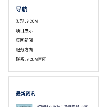
导航
发现J9.COM
项目展示
集团新闻
服务方向
联系J9.COM官网
最新资讯
韩国队亚洲杯半决赛惨败 克林