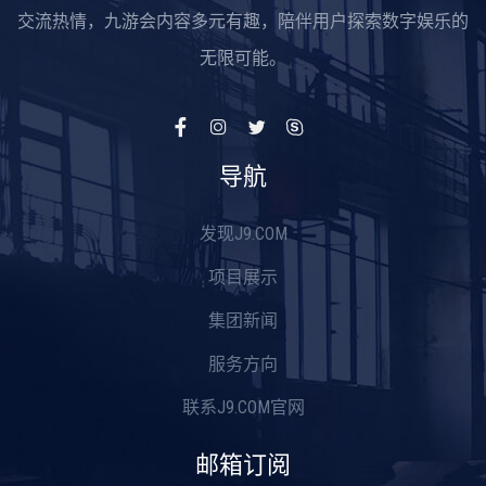
交流热情，九游会内容多元有趣，陪伴用户探索数字娱乐的
无限可能。
导航
发现J9.COM
项目展示
集团新闻
服务方向
联系J9.COM官网
邮箱订阅