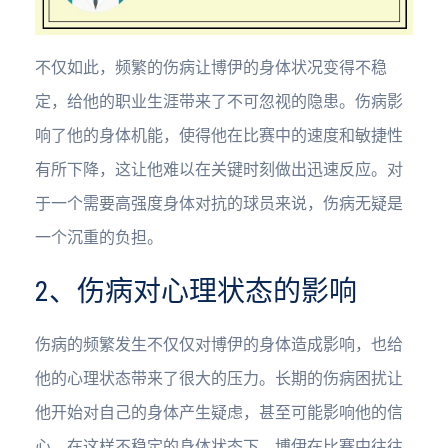
不仅如此，频繁的伤病让博伊的身体状况变得不稳
定，给他的职业生涯带来了不可忽视的隐患。伤病影
响了他的身体机能，使得他在比赛中的速度和敏捷性
有所下降，这让他难以在关键时刻做出迅速反应。对
于一个需要高强度身体对抗的球员来说，伤病无疑是
一个沉重的负担。
2、伤病对心理状态的影响
伤病的频繁发生不仅仅对博伊的身体造成影响，也给
他的心理状态带来了很大的压力。长期的伤病困扰让
他开始对自己的身体产生疑虑，甚至可能影响他的信
心。在这样不稳定的身体状态下，博伊在比赛中往往