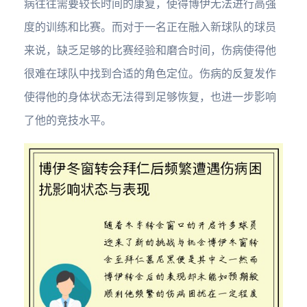
病往往需要较长时间的康复，使得博伊无法进行高强
度的训练和比赛。而对于一名正在融入新球队的球员
来说，缺乏足够的比赛经验和磨合时间，伤病使得他
很难在球队中找到合适的角色定位。伤病的反复发作
使得他的身体状态无法得到足够恢复，也进一步影响
了他的竞技水平。