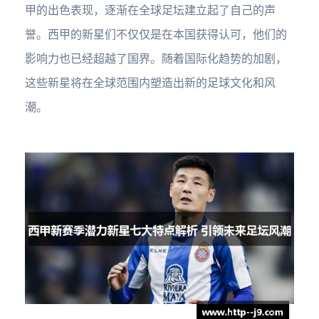
甲的出色表现，逐渐在全球足坛建立起了自己的声
誉。西甲的新星们不仅仅是在本国获得认可，他们的
影响力也已经超越了国界。随着国际化趋势的加剧，
这些新星将在全球范围内塑造出新的足球文化和风
潮。