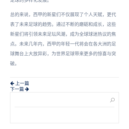
足球的多样化发展。
总的来说，西甲的新星们不仅展现了个人天赋，更代
表了未来足球的趋势。通过不断的磨砺和成长，这些
新星们将引领未来足坛风潮，成为全球球迷热议的焦
点。未来几年内，西甲的年轻一代将会在各大洲的足
球舞台上大放异彩，为世界足球带来更多的惊喜与突
破。
上一篇
下一篇