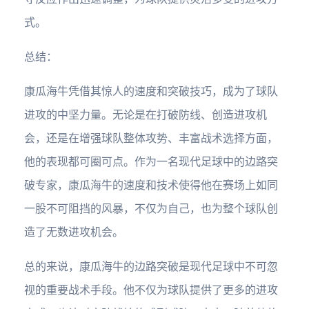
式。
总结：
康瓜海牛凭借其惊人的速度和突破技巧，成为了球队
进攻的中坚力量。无论是在打破防线、创造进攻机
会，还是在增强球队整体攻势、丰富战术选择方面，
他的表现都可圈可点。作为一名现代足球中的边路突
破专家，康瓜海牛的速度和技术使得他在赛场上如同
一股不可阻挡的风暴，不仅为自己，也为整个球队创
造了无数进攻机会。
总的来说，康瓜海牛的边路突破是现代足球中不可忽
视的重要战术手段。他不仅为球队提供了更多的进攻