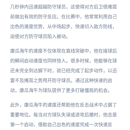
几秒钟内迅速超越防守球员，这使得对方后卫很难提
前做出有效的防守反应。在比赛中，他常常利用自己
出色的速度优势，从中场起步，快速切入敌方防线，
迫使对方防守球员陷入被动。
康瓜海牛的速度不仅体现在直线突破中，他在接球后
的瞬间启动速度也同样惊人。很多时候，他能够在球
还未完全到达脚下时，就已经完成了起步动作，以迅
雷不及掩耳之势甩开防守球员。通过这种快速的启
动，康瓜海牛为球队提供了更多打破僵局的机会。
此外，康瓜海牛的速度还帮助他在反击战术中占据了
重要地位。每当对方球队失误或进攻后撤时，他总是
第一个启动，借助自己出色的速度完成一次快速反