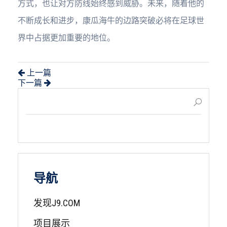
方式，也让对方防线始终感到威胁。未来，随着他的
不断成长和进步，康瓜海牛的边路突破必将在足球世
界中占据更加重要的地位。
上一篇
下一篇
导航
发现J9.COM
项目展示