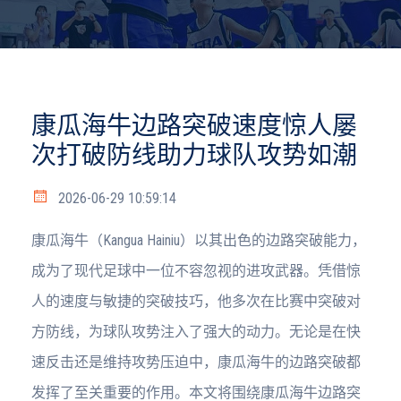
康瓜海牛边路突破速度惊人屡
次打破防线助力球队攻势如潮
2026-06-29 10:59:14
康瓜海牛（Kangua Hainiu）以其出色的边路突破能力，
成为了现代足球中一位不容忽视的进攻武器。凭借惊
人的速度与敏捷的突破技巧，他多次在比赛中突破对
方防线，为球队攻势注入了强大的动力。无论是在快
速反击还是维持攻势压迫中，康瓜海牛的边路突破都
发挥了至关重要的作用。本文将围绕康瓜海牛边路突