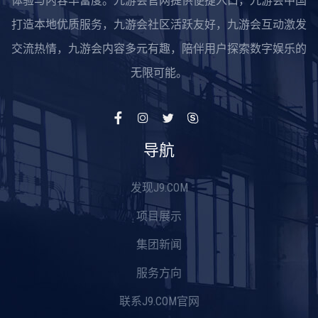
体验与内容丰富度。九游会官网提供便捷入口，九游会中国
打造本地优质服务，九游会社区活跃友好，九游会互动激发
交流热情，九游会内容多元有趣，陪伴用户探索数字娱乐的
无限可能。
导航
发现J9.COM
项目展示
集团新闻
服务方向
联系J9.COM官网