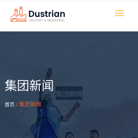
集团新闻
/ 集团新闻
首页