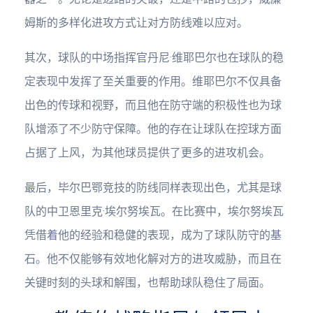
姆斯的多样化进攻方式让对方防线难以应对。
其次，球队的中场指挥官丹尼·维耶巴尔也在球队的稳
定表现中发挥了至关重要的作用。维耶巴尔不仅具备
出色的传球和视野，而且他在防守端的积极性也为球
队增添了不少防守保障。他的存在让球队在控球方面
占据了上风，为其他球员提供了更多的进攻机会。
最后，毕尔巴鄂竞技的防线同样表现出色，尤其是球
队的中卫恩里克·埃尔努埃瓦。在比赛中，埃尔努埃瓦
凭借着他的经验和稳健的表现，成为了球队防守的基
石。他不仅能够有效地化解对方的进攻威胁，而且在
关键时刻的头球和解围，也帮助球队稳住了局面。