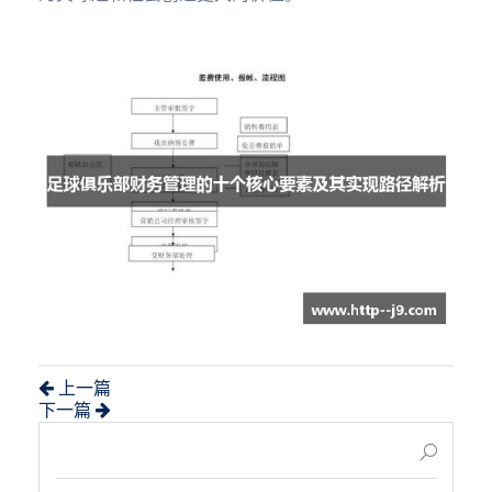
上一篇
下一篇