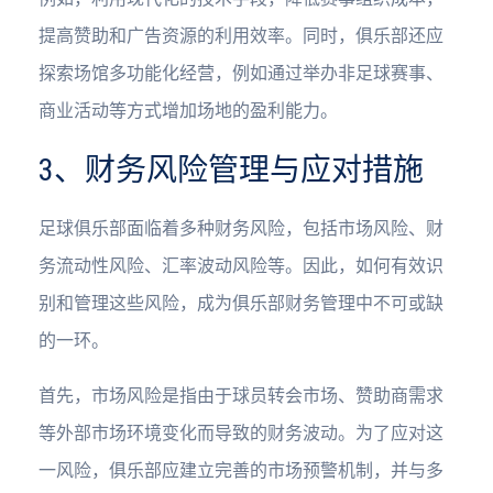
提高赞助和广告资源的利用效率。同时，俱乐部还应
探索场馆多功能化经营，例如通过举办非足球赛事、
商业活动等方式增加场地的盈利能力。
3、财务风险管理与应对措施
足球俱乐部面临着多种财务风险，包括市场风险、财
务流动性风险、汇率波动风险等。因此，如何有效识
别和管理这些风险，成为俱乐部财务管理中不可或缺
的一环。
首先，市场风险是指由于球员转会市场、赞助商需求
等外部市场环境变化而导致的财务波动。为了应对这
一风险，俱乐部应建立完善的市场预警机制，并与多