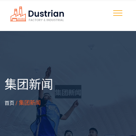
集团新闻
/ 集团新闻
首页