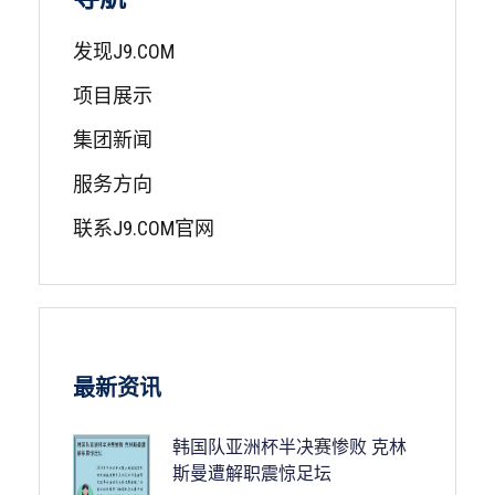
发现J9.COM
项目展示
集团新闻
服务方向
联系J9.COM官网
最新资讯
韩国队亚洲杯半决赛惨败 克林
斯曼遭解职震惊足坛