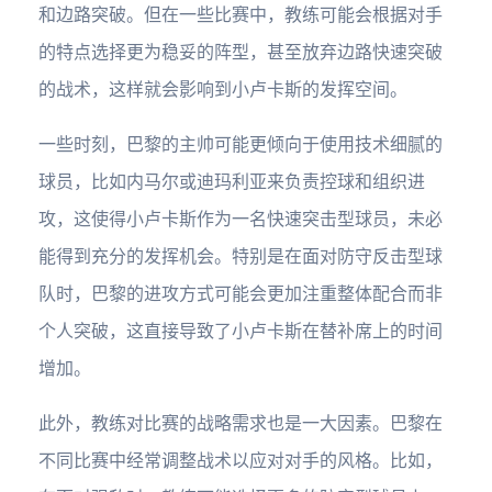
和边路突破。但在一些比赛中，教练可能会根据对手
的特点选择更为稳妥的阵型，甚至放弃边路快速突破
的战术，这样就会影响到小卢卡斯的发挥空间。
一些时刻，巴黎的主帅可能更倾向于使用技术细腻的
球员，比如内马尔或迪玛利亚来负责控球和组织进
攻，这使得小卢卡斯作为一名快速突击型球员，未必
能得到充分的发挥机会。特别是在面对防守反击型球
队时，巴黎的进攻方式可能会更加注重整体配合而非
个人突破，这直接导致了小卢卡斯在替补席上的时间
增加。
此外，教练对比赛的战略需求也是一大因素。巴黎在
不同比赛中经常调整战术以应对对手的风格。比如，