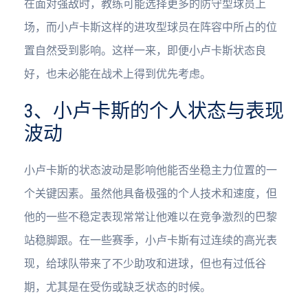
在面对强敌时，教练可能选择更多的防守型球员上
场，而小卢卡斯这样的进攻型球员在阵容中所占的位
置自然受到影响。这样一来，即便小卢卡斯状态良
好，也未必能在战术上得到优先考虑。
3、小卢卡斯的个人状态与表现
波动
小卢卡斯的状态波动是影响他能否坐稳主力位置的一
个关键因素。虽然他具备极强的个人技术和速度，但
他的一些不稳定表现常常让他难以在竞争激烈的巴黎
站稳脚跟。在一些赛季，小卢卡斯有过连续的高光表
现，给球队带来了不少助攻和进球，但也有过低谷
期，尤其是在受伤或缺乏状态的时候。