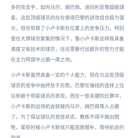
多的攻击手，如内马尔、姆巴佩、迪玛利亚等超级球
星。这些顶级球员的存在使得巴黎的进攻组合极为强
大，但也导致了小卢卡斯在位置上的竞争压力。特别
是在大牌球员聚集的情况下，像小卢卡斯这样既具备
速度又有技术的球员，往往需要付出额外的努力才能
在主力阵容中占据一席之地。
小卢卡斯虽然具备一定的个人能力，但在与这些顶级
球员的竞争中始终处于劣势。巴黎在锋线的选择上往
往依赖于明星球员的表现，而在一些关键的比赛中，
小卢卡斯的出场机会就被内马尔、姆巴佩等人占据
了。为了保证球队的竞技状态，教练不得不做出牺
牲，某些时候小卢卡斯就只能屈居替补，等待机会的
到来。