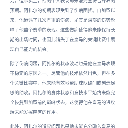
力，但事实上，他的个人表现却未能完全符合外界的
预期。阿扎尔的初期表现受到了伤病困扰。自加盟以
来，他遭遇了几次严重的伤病，尤其是踝部的伤势影
响了他整个赛季的表现。这些伤病使得他未能保持长
期的出场时间，也因此错失了在皇马的关键比赛中展
现自己能力的机会。
除了伤病问题，阿扎尔的状态波动也是他在皇马表现
不稳定的原因之一。尽管他的技术依然出色，但在多
个关键比赛中，他未能有效地帮助球队破门或创造足
够的助攻。阿扎尔的身体状态和竞技水平始终未能完
全恢复到加盟前的巅峰状态，这使得他在皇马的进攻
端未能发挥应有的作用。
此外，阿扎尔的适应问题也是他未能充分融入皇马的