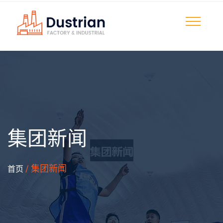
集团新闻
/ 集团新闻
首页