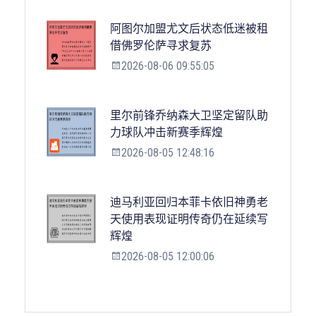
阿图尔加盟尤文后状态低迷被租
借佛罗伦萨寻求复苏
2026-08-06 09:55:05
里尔前锋乔纳森大卫坚定留队助
力球队冲击新赛季辉煌
2026-08-05 12:48:16
迪马利亚回归本菲卡依旧神勇老
天使用表现证明传奇仍在延续写
辉煌
2026-08-05 12:00:06