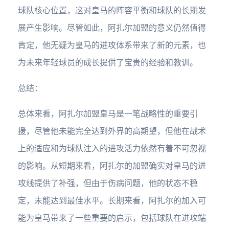
球队核心位置，这对皇马的阵容平衡和球队的长期发
展产生影响。尽管如此，阿扎尔加盟的意义仍然值得
肯定，他无疑为皇马的进攻体系带来了新的元素，也
为未来年轻球员的成长提供了宝贵的经验和教训。
总结：
总体来看，阿扎尔加盟皇马是一笔战略性的重要引
援，尽管他未能完全达到外界的高期望，但他在战术
上的适应和为球队注入的进攻活力依然有着不可忽视
的影响。从短期来看，阿扎尔的加盟确实对皇马的进
攻线提供了补强，但由于伤病问题，他的状态不稳
定，未能达到最佳水平。长期来看，阿扎尔的加入可
能为皇马带来了一些重要的启示，包括球队在进攻端