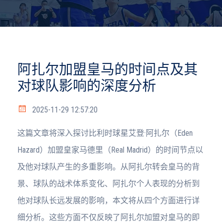
阿扎尔加盟皇马的时间点及其
对球队影响的深度分析
2025-11-29 12:57:20
这篇文章将深入探讨比利时球星艾登·阿扎尔（Eden
Hazard）加盟皇家马德里（Real Madrid）的时间节点以
及他对球队产生的多重影响。从阿扎尔转会皇马的背
景、球队的战术体系变化、阿扎尔个人表现的分析到
他对球队长远发展的影响，本文将从四个方面进行详
细分析。这些方面不仅反映了阿扎尔加盟对皇马的即