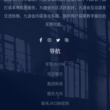
打造本地优质服务，九游会社区活跃友好，九游会互动激发
交流热情，九游会内容多元有趣，陪伴用户探索数字娱乐的
无限可能。
导航
发现J9.COM
项目展示
集团新闻
服务方向
联系J9.COM官网