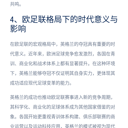
共鸣。
4、欧足联格局下的时代意义与
影响
在欧足联的宏观格局中，英格兰的夺冠具有重要的时
代意义。近年来，欧洲足球竞争愈发激烈，各国在青
训、商业化和战术体系上都有显著提升。在这种环境
下，英格兰能够夺冠不仅证明其自身实力，更体现其
成功适应现代足球变革的能力。
英格兰的成功也推动欧足联赛事进入新的竞争周期，
其科学化、商业化的足球体系成为其他国家借鉴的对
象。各国开始更重视青训体系构建、俱乐部联赛的商
业运营以及运动科技应用，英格兰的模式被视为现代