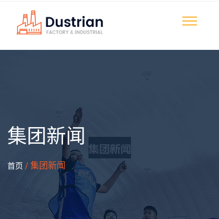
集团新闻
/ 集团新闻
首页