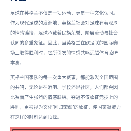
足球在英格兰不仅是一项运动，更是一种文化认同。
作为现代足球的发源地，英格兰社会对足球有着深厚
的情感链接，足球承载着民族荣誉、阶层流动与社会
认同的多重象征。因此，当英格兰在欧足联的国际赛
场上取得胜利时，它所引发的情感共鸣远超体育范畴
本身。
英格兰国家队的每一次重大赛事，都能激发全国范围
的共鸣，无论是在酒吧、学校还是社区，人们都会因
比赛而产生强烈的情感联结。夺冠不仅象征竞技上的
胜利，更被视为文化“回归荣耀”的象征，使国家凝聚力
在这样的时刻达到顶峰。