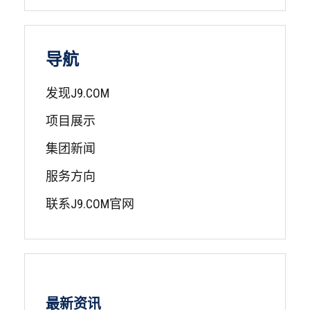
导航
发现J9.COM
项目展示
集团新闻
服务方向
联系J9.COM官网
最新资讯