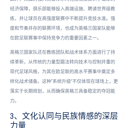
经济保障，俱乐部能够投入高端设施、聘请世界级教
练，并让球员在高强度联赛中不断提升竞技水准。强
度和节奏并存的联赛环境，也成为英格兰国家队能够
在欧足联赛事中保持竞争力的重要因素之一。
英格兰国家队还在教练团队和战术体系方面进行了持
续革新，从传统的力量型踢法转向技术与控制并重的
现代足球风格，为其在欧足联的高水平赛事中奠定多
样化战术储备。这种“系统升级”不仅体现在球场上，更
落实于长期规划，从而确保英格兰具备稳定的夺冠能
力。
3、文化认同与民族情感的深层
力量