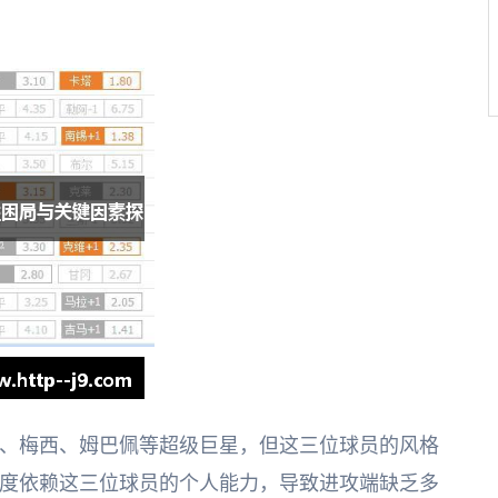
、梅西、姆巴佩等超级巨星，但这三位球员的风格
度依赖这三位球员的个人能力，导致进攻端缺乏多