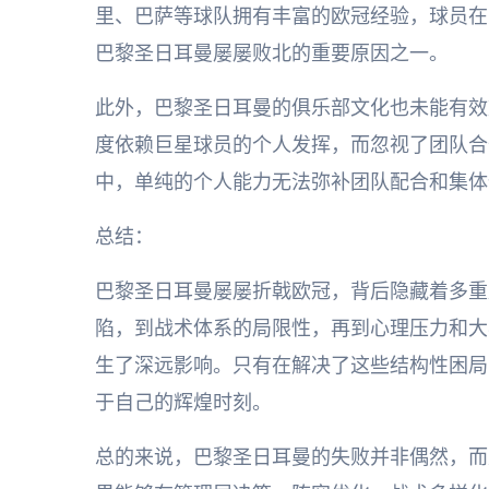
里、巴萨等球队拥有丰富的欧冠经验，球员在
巴黎圣日耳曼屡屡败北的重要原因之一。
此外，巴黎圣日耳曼的俱乐部文化也未能有效
度依赖巨星球员的个人发挥，而忽视了团队合
中，单纯的个人能力无法弥补团队配合和集体
总结：
巴黎圣日耳曼屡屡折戟欧冠，背后隐藏着多重
陷，到战术体系的局限性，再到心理压力和大
生了深远影响。只有在解决了这些结构性困局
于自己的辉煌时刻。
总的来说，巴黎圣日耳曼的失败并非偶然，而