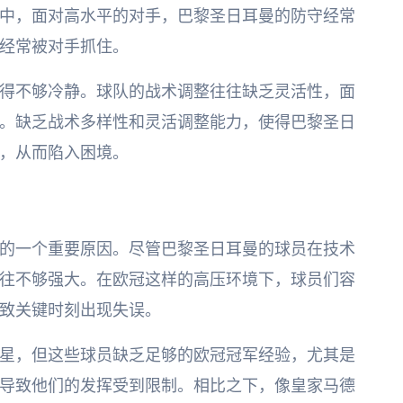
中，面对高水平的对手，巴黎圣日耳曼的防守经常
经常被对手抓住。
得不够冷静。球队的战术调整往往缺乏灵活性，面
。缺乏战术多样性和灵活调整能力，使得巴黎圣日
，从而陷入困境。
的一个重要原因。尽管巴黎圣日耳曼的球员在技术
往不够强大。在欧冠这样的高压环境下，球员们容
致关键时刻出现失误。
星，但这些球员缺乏足够的欧冠冠军经验，尤其是
导致他们的发挥受到限制。相比之下，像皇家马德