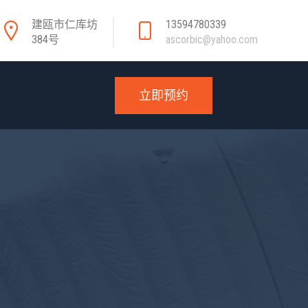
建瓯市仁库坊
13594780339
384号
ascorbic@yahoo.com
立即预约