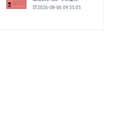
2026-08-06 09:55:05