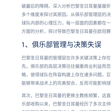
破最后的障碍。深入分析巴黎圣日耳曼屡屡折
多个维度来探讨其原因。从俱乐部管理层的决
球队内部的心理压力，每一层面的因素都在一
方面的分析，探讨导致巴黎圣日耳曼在欧冠赛
1、俱乐部管理与决策失误
巴黎圣日耳曼的管理层在许多关键决策上存在
先，俱乐部的高层决策往往偏重商业利益而忽
略，使得球队在阵容构建上存在诸多问题。巨
能够带来战术上的完美契合，反而可能影响球
其次，巴黎圣日耳曼的更换主教练频繁，这直
乐部收购以来，巴黎圣日耳曼经历了多次主帅