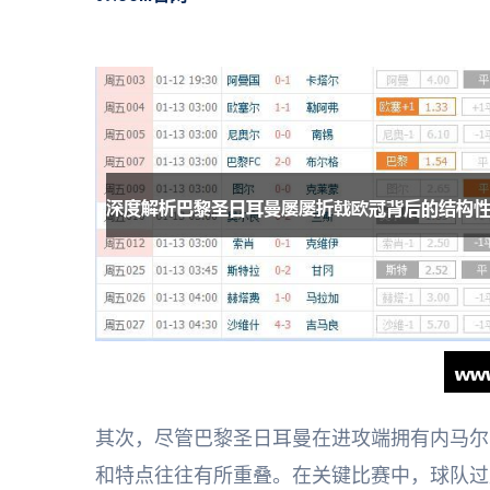
其次，尽管巴黎圣日耳曼在进攻端拥有内马尔
和特点往往有所重叠。在关键比赛中，球队过