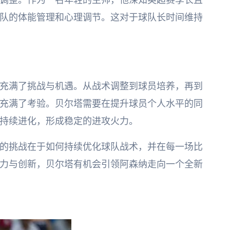
队的体能管理和心理调节。这对于球队长时间维持
充满了挑战与机遇。从战术调整到球员培养，再到
充满了考验。贝尔塔需要在提升球员个人水平的同
持续进化，形成稳定的进攻火力。
的挑战在于如何持续优化球队战术，并在每一场比
力与创新，贝尔塔有机会引领阿森纳走向一个全新