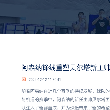
阿森纳锋线重塑贝尔塔新主
2025-12-12 11:30:41
随着阿森纳在近几个赛季的持续发展，球队的
与机遇的赛季中，阿森纳的新任主帅贝尔塔面
队注入了新鲜血液，并为球迷带来了新的希望