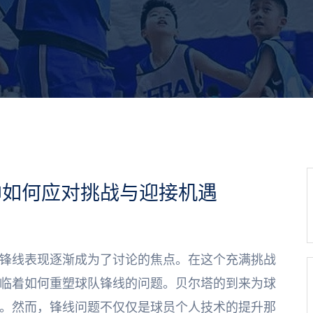
帅如何应对挑战与迎接机遇
锋线表现逐渐成为了讨论的焦点。在这个充满挑战
临着如何重塑球队锋线的问题。贝尔塔的到来为球
。然而，锋线问题不仅仅是球员个人技术的提升那