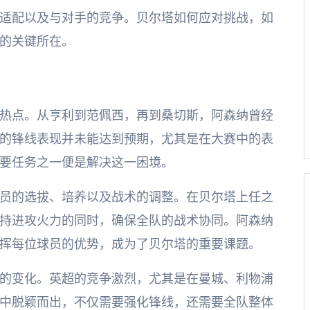
适配以及与对手的竞争。贝尔塔如何应对挑战，如
的关键所在。
热点。从亨利到范佩西，再到桑切斯，阿森纳曾经
的锋线表现并未能达到预期，尤其是在大赛中的表
要任务之一便是解决这一困境。
员的选拔、培养以及战术的调整。在贝尔塔上任之
持进攻火力的同时，确保全队的战术协同。阿森纳
挥每位球员的优势，成为了贝尔塔的重要课题。
的变化。英超的竞争激烈，尤其是在曼城、利物浦
中脱颖而出，不仅需要强化锋线，还需要全队整体