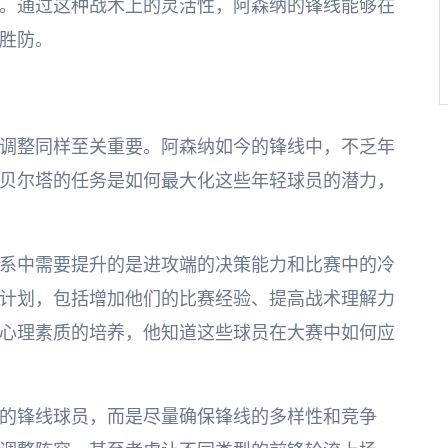
。通过这种战术上的灵活性，阿森纳的锋线能够在
胜防。
调整同样至关重要。阿森纳如今的锋线中，不乏年
贝尔塔的任务是如何最大化这些年轻球员的潜力，
系中需要提升的是进攻端的决策能力和比赛中的冷
计划，包括增加他们的比赛经验、提高战术理解力
心理素质的培养，他知道这些球员在大赛中如何应
的锋线球员，而是尽量确保锋线的多样性和竞争