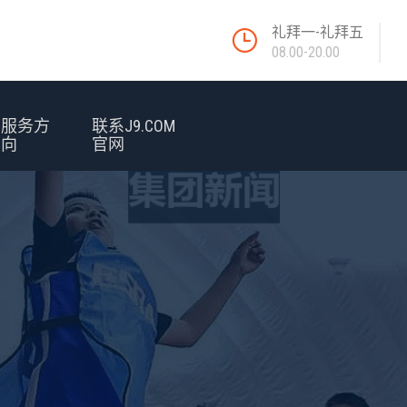
礼拜一-礼拜五
08.00-20.00
服务方
联系J9.COM
向
官网