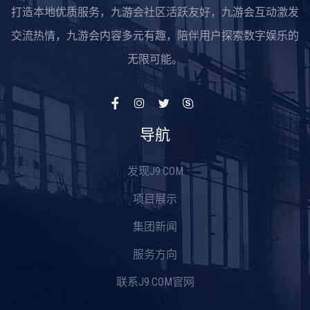
打造本地优质服务，九游会社区活跃友好，九游会互动激发
交流热情，九游会内容多元有趣，陪伴用户探索数字娱乐的
无限可能。
导航
发现J9.COM
项目展示
集团新闻
服务方向
联系J9.COM官网