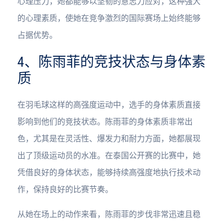
心理压力，她都能够以坚韧的意志力应对，这种强大
的心理素质，使她在竞争激烈的国际赛场上始终能够
占据优势。
4、陈雨菲的竞技状态与身体素
质
在羽毛球这样的高强度运动中，选手的身体素质直接
影响到他们的竞技状态。陈雨菲的身体素质非常出
色，尤其是在灵活性、爆发力和耐力方面，她都展现
出了顶级运动员的水准。在泰国公开赛的比赛中，她
凭借良好的身体状态，能够持续高强度地执行技术动
作，保持良好的比赛节奏。
从她在场上的动作来看，陈雨菲的步伐非常迅速且稳