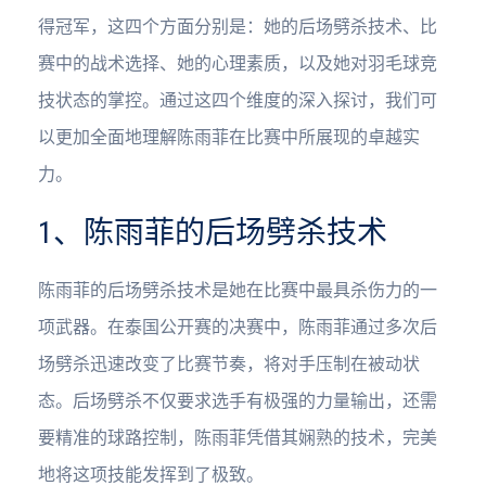
得冠军，这四个方面分别是：她的后场劈杀技术、比
赛中的战术选择、她的心理素质，以及她对羽毛球竞
技状态的掌控。通过这四个维度的深入探讨，我们可
以更加全面地理解陈雨菲在比赛中所展现的卓越实
力。
1、陈雨菲的后场劈杀技术
陈雨菲的后场劈杀技术是她在比赛中最具杀伤力的一
项武器。在泰国公开赛的决赛中，陈雨菲通过多次后
场劈杀迅速改变了比赛节奏，将对手压制在被动状
态。后场劈杀不仅要求选手有极强的力量输出，还需
要精准的球路控制，陈雨菲凭借其娴熟的技术，完美
地将这项技能发挥到了极致。