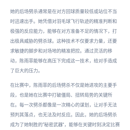
她的后场劈杀通常是在对方回球质量较低或站位不当
时迅速出手。她凭借对羽毛球飞行轨迹的精准判断和
极强的反应能力，能够在对方准备不足的情况下，打
出极具威胁的劈杀球。这种技术不仅要求力量，还要
求敏捷的脚步和对场地的精准把控。通过灵活的移
动，陈雨菲能够在高压下完成这一技术，给对手造成
了巨大的压力。
在比赛中，陈雨菲的后场劈杀不仅是她进攻的主要手
段，也是她在比赛中打破僵局、扭转局势的关键所
在。每一次劈杀都像是一次精心的谋划，让对手无法
预判其落点，也无法及时反应。因此，她的后场劈杀
成为了她制胜的“秘密武器”，能够在关键时刻决定比赛