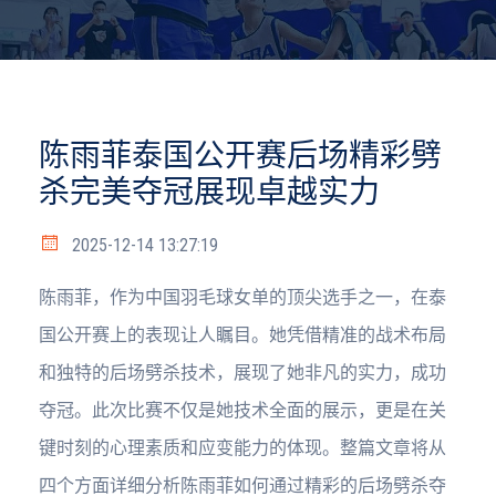
陈雨菲泰国公开赛后场精彩劈
杀完美夺冠展现卓越实力
2025-12-14 13:27:19
陈雨菲，作为中国羽毛球女单的顶尖选手之一，在泰
国公开赛上的表现让人瞩目。她凭借精准的战术布局
和独特的后场劈杀技术，展现了她非凡的实力，成功
夺冠。此次比赛不仅是她技术全面的展示，更是在关
键时刻的心理素质和应变能力的体现。整篇文章将从
四个方面详细分析陈雨菲如何通过精彩的后场劈杀夺