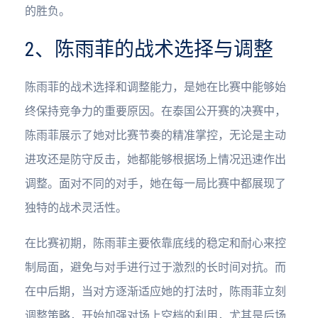
的胜负。
2、陈雨菲的战术选择与调整
陈雨菲的战术选择和调整能力，是她在比赛中能够始
终保持竞争力的重要原因。在泰国公开赛的决赛中，
陈雨菲展示了她对比赛节奏的精准掌控，无论是主动
进攻还是防守反击，她都能够根据场上情况迅速作出
调整。面对不同的对手，她在每一局比赛中都展现了
独特的战术灵活性。
在比赛初期，陈雨菲主要依靠底线的稳定和耐心来控
制局面，避免与对手进行过于激烈的长时间对抗。而
在中后期，当对方逐渐适应她的打法时，陈雨菲立刻
调整策略，开始加强对场上空档的利用，尤其是后场