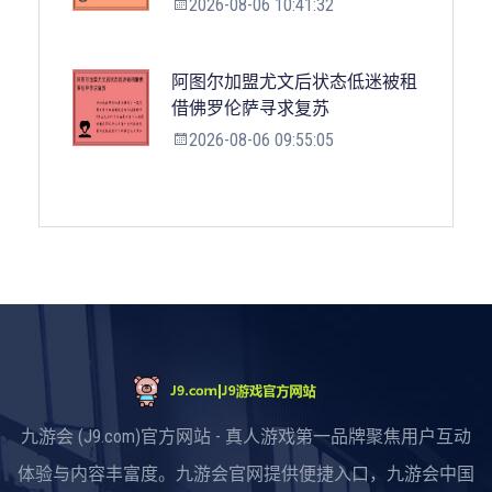
2026-08-06 10:41:32
阿图尔加盟尤文后状态低迷被租
借佛罗伦萨寻求复苏
2026-08-06 09:55:05
九游会 (J9.com)官方网站 - 真人游戏第一品牌聚焦用户互动
体验与内容丰富度。九游会官网提供便捷入口，九游会中国