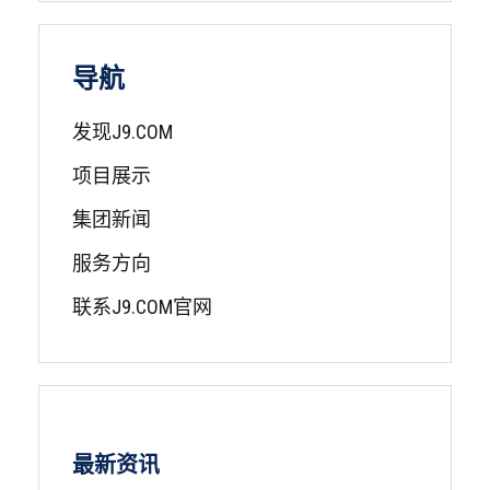
导航
发现J9.COM
项目展示
集团新闻
服务方向
联系J9.COM官网
最新资讯