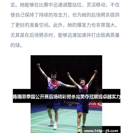
定。她能够在比赛中迅速调整站位，灵活移动，不仅
使自己保持了持续的攻击力，也为她的后场劈杀提供
了更好的准备空间。此外，她的爆发力也非常强大，
尤其是在后场劈杀时，能够迅速加速并打出极高质量
的球。