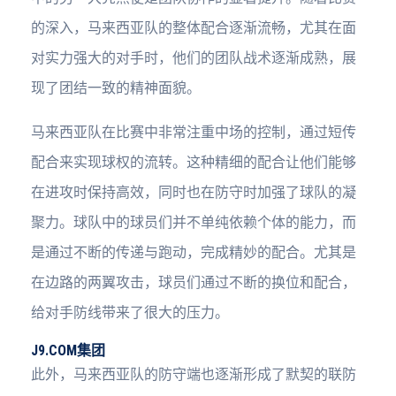
的深入，马来西亚队的整体配合逐渐流畅，尤其在面
对实力强大的对手时，他们的团队战术逐渐成熟，展
现了团结一致的精神面貌。
马来西亚队在比赛中非常注重中场的控制，通过短传
配合来实现球权的流转。这种精细的配合让他们能够
在进攻时保持高效，同时也在防守时加强了球队的凝
聚力。球队中的球员们并不单纯依赖个体的能力，而
是通过不断的传递与跑动，完成精妙的配合。尤其是
在边路的两翼攻击，球员们通过不断的换位和配合，
给对手防线带来了很大的压力。
J9.COM集团
此外，马来西亚队的防守端也逐渐形成了默契的联防