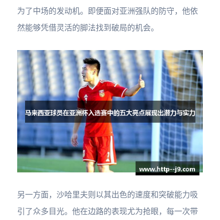
为了中场的发动机。即便面对亚洲强队的防守，他依
然能够凭借灵活的脚法找到破局的机会。
另一方面，沙哈里夫则以其出色的速度和突破能力吸
引了众多目光。他在边路的表现尤为抢眼，每一次带