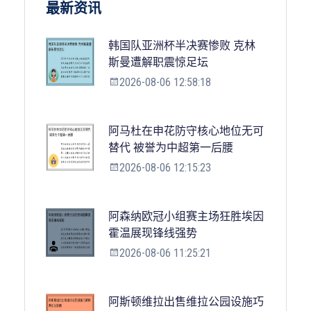
最新资讯
韩国队亚洲杯半决赛惨败 克林
斯曼遭解职震惊足坛
2026-08-06 12:58:18
阿马杜在申花防守核心地位无可
替代 被誉为中超第一后腰
2026-08-06 12:15:23
阿森纳欧冠小组赛主场狂胜埃因
霍温展现锋线强势
2026-08-06 11:25:21
阿斯顿维拉出售维拉公园设施巧