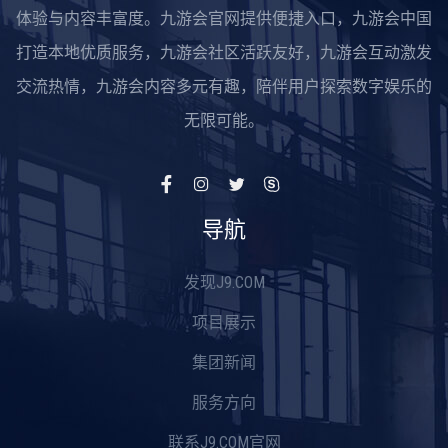
体验与内容丰富度。九游会官网提供便捷入口，九游会中国
打造本地优质服务，九游会社区活跃友好，九游会互动激发
交流热情，九游会内容多元有趣，陪伴用户探索数字娱乐的
无限可能。
导航
发现J9.COM
项目展示
集团新闻
服务方向
联系J9.COM官网