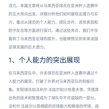
活力。本篇文章将从马来西亚球员在亚洲杯入选赛中
的五大亮点出发，详细分析他们如何展现出潜力与实
力，重点从球员的个人能力、团队合作、进攻表现和
防守反击等方面进行探讨。通过这些亮点，我们不仅
看到了马来西亚足球的提升，也能够预见到未来该国
足球发展的巨大潜力。
1、个人能力的突出展现
在马来西亚队中，许多球员在亚洲杯入选赛中通过个
人能力的展现，打破了外界对马来西亚队的刻板印
象。年轻球员如法利尔·法兹尔和沙哈里夫等，凭借其
出色的技术和智慧成为了球队中不可或缺的一部分。
法利尔·法兹尔以其细腻的控球能力和精准的传球，成