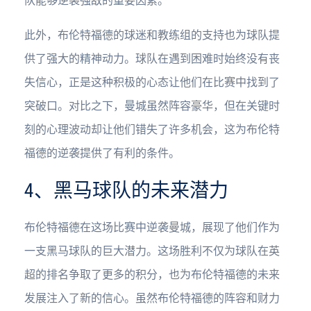
队能够逆袭强敌的重要因素。
此外，布伦特福德的球迷和教练组的支持也为球队提
供了强大的精神动力。球队在遇到困难时始终没有丧
失信心，正是这种积极的心态让他们在比赛中找到了
突破口。对比之下，曼城虽然阵容豪华，但在关键时
刻的心理波动却让他们错失了许多机会，这为布伦特
福德的逆袭提供了有利的条件。
4、黑马球队的未来潜力
布伦特福德在这场比赛中逆袭曼城，展现了他们作为
一支黑马球队的巨大潜力。这场胜利不仅为球队在英
超的排名争取了更多的积分，也为布伦特福德的未来
发展注入了新的信心。虽然布伦特福德的阵容和财力