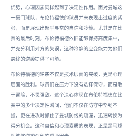
优势，心理因素同样起到了决定性作用。面对曼城这
一豪门球队，布伦特福德的球员并未表现出过度的紧
张，而是展现出超乎寻常的自信和冷静。尤其是在比
赛的最后时刻，布伦特福德依旧能够保持高度集中，
并充分利用对方的失误，这种冷静的应变能力为他们
最终的逆袭提供了可能。
布伦特福德的逆袭不仅是技术层面的突破，更是心理
层面的胜利。球员们在压力下没有选择保守，而是敢
于冒险，不畏强敌。这个决心体现在布伦特福德在比
赛中的多个决定性瞬间，他们不仅在防守中坚韧不
拔，更在进攻时抓住了曼城防线的疏漏，迅速转换为
得分机会。这种自信和心理素质的表现，正是黑马球