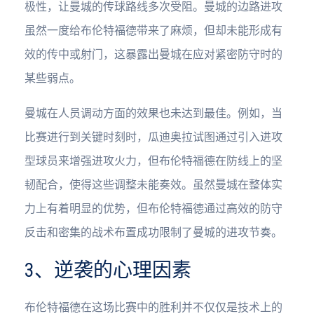
极性，让曼城的传球路线多次受阻。曼城的边路进攻
虽然一度给布伦特福德带来了麻烦，但却未能形成有
效的传中或射门，这暴露出曼城在应对紧密防守时的
某些弱点。
曼城在人员调动方面的效果也未达到最佳。例如，当
比赛进行到关键时刻时，瓜迪奥拉试图通过引入进攻
型球员来增强进攻火力，但布伦特福德在防线上的坚
韧配合，使得这些调整未能奏效。虽然曼城在整体实
力上有着明显的优势，但布伦特福德通过高效的防守
反击和密集的战术布置成功限制了曼城的进攻节奏。
3、逆袭的心理因素
布伦特福德在这场比赛中的胜利并不仅仅是技术上的