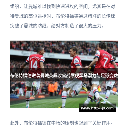
组织，让曼城难以找到快速进攻的空间。尤其是在对
待曼城的高位逼抢时，布伦特福德通过精准的长传球
突破了曼城的防线，给对方制造了很大的压力。
此外，布伦特福德在中场的压制也起到了关键作用。