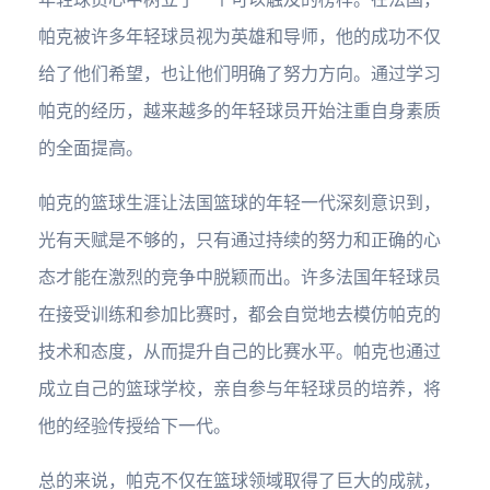
帕克被许多年轻球员视为英雄和导师，他的成功不仅
给了他们希望，也让他们明确了努力方向。通过学习
帕克的经历，越来越多的年轻球员开始注重自身素质
的全面提高。
帕克的篮球生涯让法国篮球的年轻一代深刻意识到，
光有天赋是不够的，只有通过持续的努力和正确的心
态才能在激烈的竞争中脱颖而出。许多法国年轻球员
在接受训练和参加比赛时，都会自觉地去模仿帕克的
技术和态度，从而提升自己的比赛水平。帕克也通过
成立自己的篮球学校，亲自参与年轻球员的培养，将
他的经验传授给下一代。
总的来说，帕克不仅在篮球领域取得了巨大的成就，