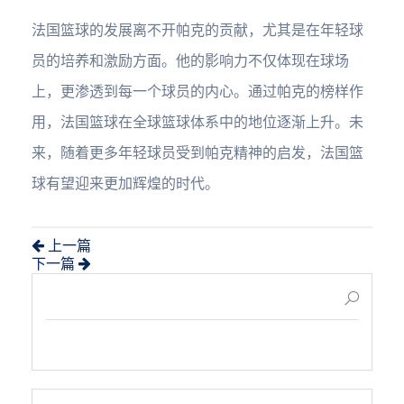
法国篮球的发展离不开帕克的贡献，尤其是在年轻球
员的培养和激励方面。他的影响力不仅体现在球场
上，更渗透到每一个球员的内心。通过帕克的榜样作
用，法国篮球在全球篮球体系中的地位逐渐上升。未
来，随着更多年轻球员受到帕克精神的启发，法国篮
球有望迎来更加辉煌的时代。
上一篇
下一篇