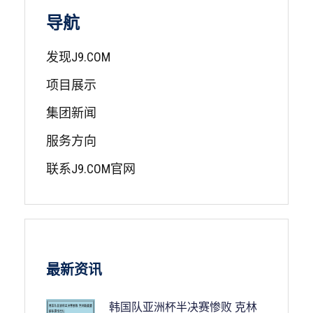
导航
发现J9.COM
项目展示
集团新闻
服务方向
联系J9.COM官网
最新资讯
韩国队亚洲杯半决赛惨败 克林