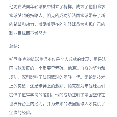
他更在法国年轻球员中树立了榜样，成为了他们追求
篮球梦想的指路人。帕克的成功给法国篮球带来了新
的希望和动力，激励着更多的年轻球员为实现自己的
职业目标而不懈努力。
总结：
托尼·帕克的篮球生涯不仅是个人成就的体现，更是法
国篮球发展的一个重要里程碑。他通过自身的努力和
成功，深刻影响了法国篮球的年轻一代。无论是技术
上的突破，还是精神上的激励，帕克都为年轻球员们
提供了值得学习的范例。他的成功证明了法国篮球在
世界舞台上的潜力，并为未来的法国篮球人才提供了
宝贵的经验。