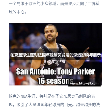
一个局限于欧洲的小众领域，而是逐步走向了世界篮
球的中心。
帕克的NBA生涯，特别是在圣安东尼奥马刺队的表
现，吸引了大量法国年轻球员的目光。越来越多的法