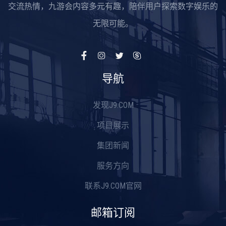
交流热情，九游会内容多元有趣，陪伴用户探索数字娱乐的
无限可能。
导航
发现J9.COM
项目展示
集团新闻
服务方向
联系J9.COM官网
邮箱订阅