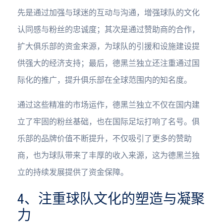
先是通过加强与球迷的互动与沟通，增强球队的文化
认同感与粉丝的忠诚度；其次是通过赞助商的合作，
扩大俱乐部的资金来源，为球队的引援和设施建设提
供强大的经济支持；最后，德黑兰独立还注重通过国
际化的推广，提升俱乐部在全球范围内的知名度。
通过这些精准的市场运作，德黑兰独立不仅在国内建
立了牢固的粉丝基础，也在国际足坛打响了名号。俱
乐部的品牌价值不断提升，不仅吸引了更多的赞助
商，也为球队带来了丰厚的收入来源，这为德黑兰独
立的持续发展提供了资金保障。
4、注重球队文化的塑造与凝聚
力