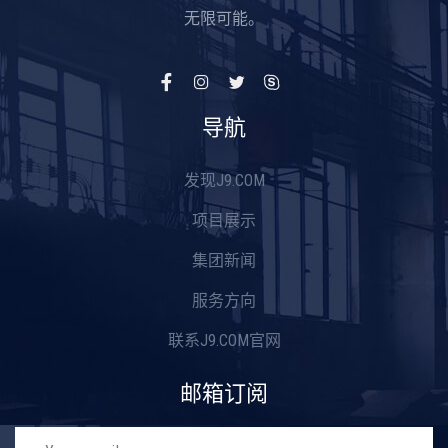
无限可能。
导航
发现J9.COM
项目展示
集团新闻
服务方向
联系J9.COM官网
邮箱订阅