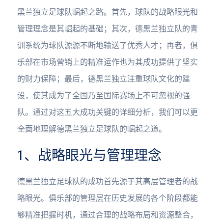
黑兰独立足球队崛起之路。首先，球队的战略眼光和
管理理念是其崛起的基础；其次，德黑兰独立队的青
训系统为球队源源不断地输送了优秀人才；再者，俱
乐部在市场营销上的精准运作也为其成功提供了坚实
的财力保障；最后，德黑兰独立注重球队文化的建
设，使其成为了全国乃至国际赛场上不可忽视的强
队。通过对这五大成功关键的详细分析，我们可以更
全面地理解德黑兰独立足球队的崛起之道。
1、战略眼光与管理理念
德黑兰独立足球队的成功首先源于其高层管理者的战
略眼光。俱乐部的管理层在历史发展的各个阶段都能
够精准把握时机，通过合理的战略布局和资源整合，