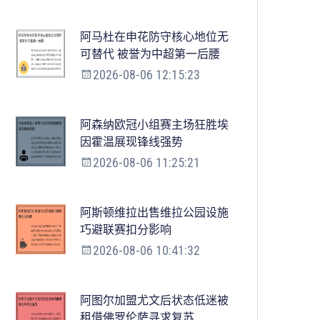
阿马杜在申花防守核心地位无
可替代 被誉为中超第一后腰
2026-08-06 12:15:23
阿森纳欧冠小组赛主场狂胜埃
因霍温展现锋线强势
2026-08-06 11:25:21
阿斯顿维拉出售维拉公园设施
巧避联赛扣分影响
2026-08-06 10:41:32
阿图尔加盟尤文后状态低迷被
租借佛罗伦萨寻求复苏