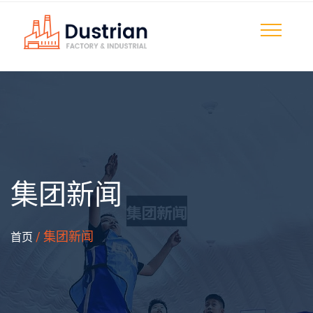
集团新闻
/ 集团新闻
首页