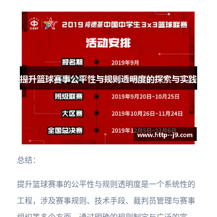
总结：
提升篮球赛事的公平性与规则透明度是一个系统性的
工程，涉及赛事规则、技术手段、裁判员管理与赛事