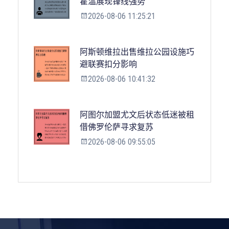
霍温展现锋线强势
2026-08-06 11:25:21
阿斯顿维拉出售维拉公园设施巧
避联赛扣分影响
2026-08-06 10:41:32
阿图尔加盟尤文后状态低迷被租
借佛罗伦萨寻求复苏
2026-08-06 09:55:05