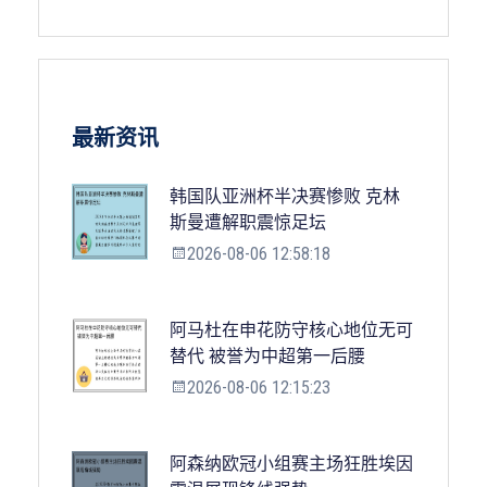
最新资讯
韩国队亚洲杯半决赛惨败 克林
斯曼遭解职震惊足坛
2026-08-06 12:58:18
阿马杜在申花防守核心地位无可
替代 被誉为中超第一后腰
2026-08-06 12:15:23
阿森纳欧冠小组赛主场狂胜埃因