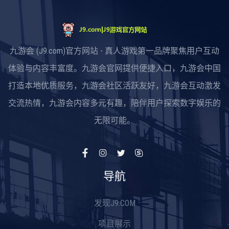
九游会 (J9.com)官方网站 - 真人游戏第一品牌聚焦用户互动
体验与内容丰富度。九游会官网提供便捷入口，九游会中国
打造本地优质服务，九游会社区活跃友好，九游会互动激发
交流热情，九游会内容多元有趣，陪伴用户探索数字娱乐的
无限可能。
导航
发现J9.COM
项目展示