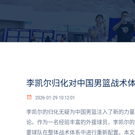
李凯尔归化对中国男篮战术
2026-01-29 10:12:01
李凯尔的归化无疑为中国男篮注入了新的力量
论。作为一名经验丰富的外援球员，李凯尔的
要球队在整体战术体系中进行重新配置。本文