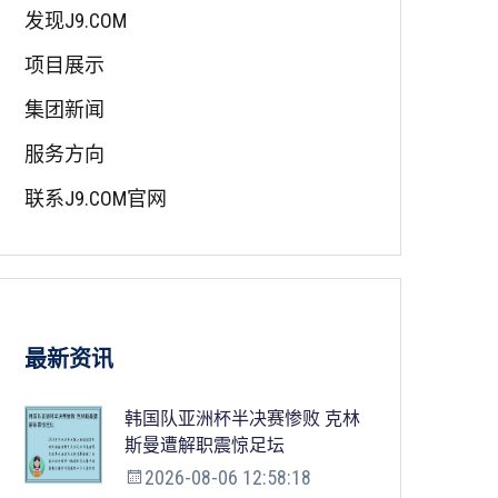
发现J9.COM
项目展示
集团新闻
服务方向
联系J9.COM官网
最新资讯
韩国队亚洲杯半决赛惨败 克林
斯曼遭解职震惊足坛
2026-08-06 12:58:18