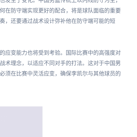
也发生了变化。中国男篮传统上以内线防守为主，
何在防守端实现更好的配合，将是球队面临的重要
奏，还要通过战术设计弥补他在防守端可能的短
的应变能力也将受到考验。国际比赛中的高强度对
战术理念，以适应不同对手的打法。这对于中国男
必须在比赛中灵活应变，确保李凯尔与其他球员的