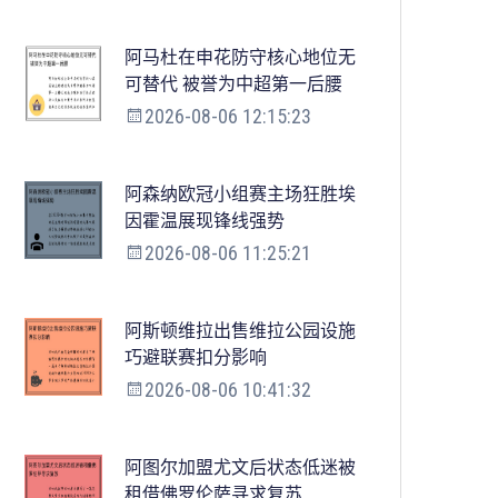
阿马杜在申花防守核心地位无
可替代 被誉为中超第一后腰
2026-08-06 12:15:23
阿森纳欧冠小组赛主场狂胜埃
因霍温展现锋线强势
2026-08-06 11:25:21
阿斯顿维拉出售维拉公园设施
巧避联赛扣分影响
2026-08-06 10:41:32
阿图尔加盟尤文后状态低迷被
租借佛罗伦萨寻求复苏