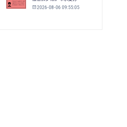
2026-08-06 09:55:05