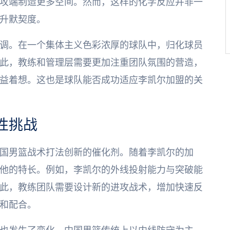
攻端制造更多空间。然而，这样的化学反应并非一
升默契度。
调。在一个集体主义色彩浓厚的球队中，归化球员
此，教练和管理层需要更加注重团队氛围的营造，
益着想。这也是球队能否成功适应李凯尔加盟的关
性挑战
国男篮战术打法创新的催化剂。随着李凯尔的加
他的特长。例如，李凯尔的外线投射能力与突破能
此，教练团队需要设计新的进攻战术，增加快速反
和配合。