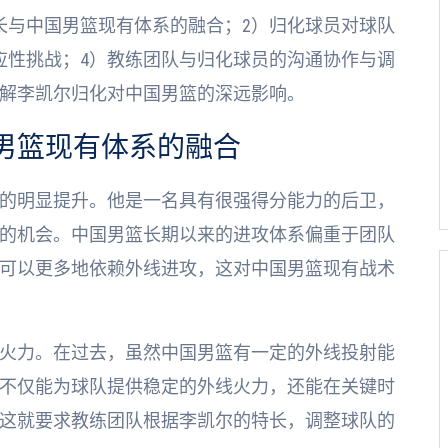
长与中国男篮现有体系的融合；2）归化球员对球队
应性挑战；4）教练团队与归化球员的沟通协作与调
解李凯尔归化对中国男篮的深远影响。
男篮现有体系的融合
的明显提升。他是一名具有很强得分能力的后卫，
的机会。中国男篮长期以来的进攻体系偏重于团队
可以更多地依赖外线进攻，这对中国男篮现有战术
火力。在过去，虽然中国男篮有一定的外线投射能
不仅能为球队提供稳定的外线火力，还能在关键时
这就要求教练团队根据李凯尔的特长，调整球队的