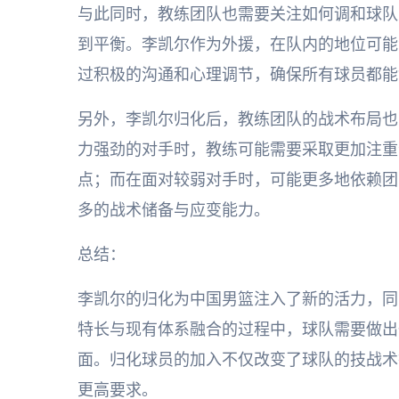
与此同时，教练团队也需要关注如何调和球队
到平衡。李凯尔作为外援，在队内的地位可能
过积极的沟通和心理调节，确保所有球员都能
另外，李凯尔归化后，教练团队的战术布局也
力强劲的对手时，教练可能需要采取更加注重
点；而在面对较弱对手时，可能更多地依赖团
多的战术储备与应变能力。
总结：
李凯尔的归化为中国男篮注入了新的活力，同
特长与现有体系融合的过程中，球队需要做出
面。归化球员的加入不仅改变了球队的技战术
更高要求。