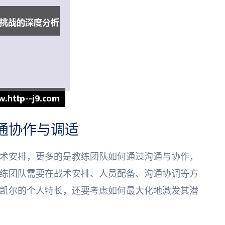
通协作与调适
术安排，更多的是教练团队如何通过沟通与协作，
练团队需要在战术安排、人员配备、沟通协调等方
凯尔的个人特长，还要考虑如何最大化地激发其潜