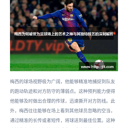
梅西的球场视野极为广阔，他能够精准地捕捉到队友
的跑动轨迹和对方防守的薄弱点。这种预判能力使得
他能够及时做出合理的传球，迅速撕开对方防线。此
外，梅西往往能够在场上看到其他球员忽略的空当，
通过精准的长传或者短传，将球送到最佳位置。这种