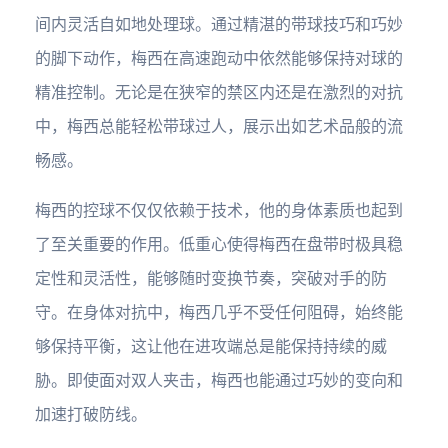
间内灵活自如地处理球。通过精湛的带球技巧和巧妙
的脚下动作，梅西在高速跑动中依然能够保持对球的
精准控制。无论是在狭窄的禁区内还是在激烈的对抗
中，梅西总能轻松带球过人，展示出如艺术品般的流
畅感。
梅西的控球不仅仅依赖于技术，他的身体素质也起到
了至关重要的作用。低重心使得梅西在盘带时极具稳
定性和灵活性，能够随时变换节奏，突破对手的防
守。在身体对抗中，梅西几乎不受任何阻碍，始终能
够保持平衡，这让他在进攻端总是能保持持续的威
胁。即使面对双人夹击，梅西也能通过巧妙的变向和
加速打破防线。