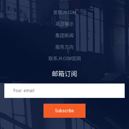
发现J9.COM
项目展示
集团新闻
服务方向
联系J9.COM官网
邮箱订阅
Subscribe