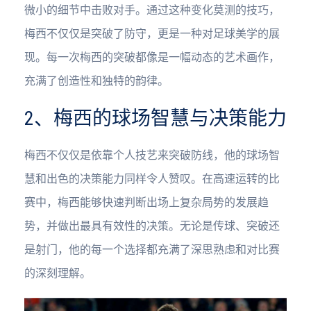
微小的细节中击败对手。通过这种变化莫测的技巧，
梅西不仅仅是突破了防守，更是一种对足球美学的展
现。每一次梅西的突破都像是一幅动态的艺术画作，
充满了创造性和独特的韵律。
2、梅西的球场智慧与决策能力
梅西不仅仅是依靠个人技艺来突破防线，他的球场智
慧和出色的决策能力同样令人赞叹。在高速运转的比
赛中，梅西能够快速判断出场上复杂局势的发展趋
势，并做出最具有效性的决策。无论是传球、突破还
是射门，他的每一个选择都充满了深思熟虑和对比赛
的深刻理解。