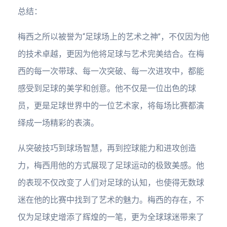
总结：
梅西之所以被誉为“足球场上的艺术之神”，不仅因为他
的技术卓越，更因为他将足球与艺术完美结合。在梅
西的每一次带球、每一次突破、每一次进攻中，都能
感受到足球的美学和创意。他不仅是一位出色的球
员，更是足球世界中的一位艺术家，将每场比赛都演
绎成一场精彩的表演。
从突破技巧到球场智慧，再到控球能力和进攻创造
力，梅西用他的方式展现了足球运动的极致美感。他
的表现不仅改变了人们对足球的认知，也使得无数球
迷在他的比赛中找到了艺术的魅力。梅西的存在，不
仅为足球史增添了辉煌的一笔，更为全球球迷带来了