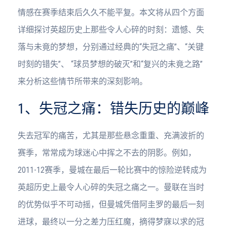
情感在赛季结束后久久不能平复。本文将从四个方面
详细探讨英超历史上那些令人心碎的时刻：遗憾、失
落与未竟的梦想，分别通过经典的“失冠之痛”、“关键
时刻的错失”、 “球员梦想的破灭”和“复兴的未竟之路”
来分析这些情节所带来的深刻影响。
1、失冠之痛：错失历史的巅峰
失去冠军的痛苦，尤其是那些悬念重重、充满波折的
赛季，常常成为球迷心中挥之不去的阴影。例如，
2011-12赛季，曼城在最后一轮比赛中的惊险逆转成为
英超历史上最令人心碎的失冠之痛之一。曼联在当时
的优势似乎不可动摇，但曼城凭借阿圭罗的最后一刻
进球，最终以一分之差力压红魔，摘得梦寐以求的冠