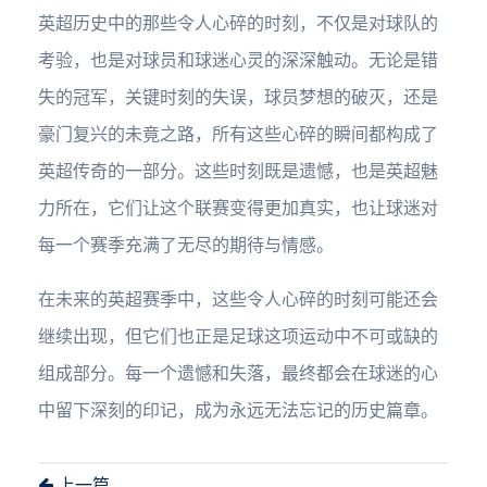
英超历史中的那些令人心碎的时刻，不仅是对球队的
考验，也是对球员和球迷心灵的深深触动。无论是错
失的冠军，关键时刻的失误，球员梦想的破灭，还是
豪门复兴的未竟之路，所有这些心碎的瞬间都构成了
英超传奇的一部分。这些时刻既是遗憾，也是英超魅
力所在，它们让这个联赛变得更加真实，也让球迷对
每一个赛季充满了无尽的期待与情感。
在未来的英超赛季中，这些令人心碎的时刻可能还会
继续出现，但它们也正是足球这项运动中不可或缺的
组成部分。每一个遗憾和失落，最终都会在球迷的心
中留下深刻的印记，成为永远无法忘记的历史篇章。
上一篇