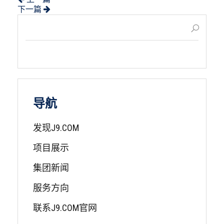
下一篇
导航
发现J9.COM
项目展示
集团新闻
服务方向
联系J9.COM官网