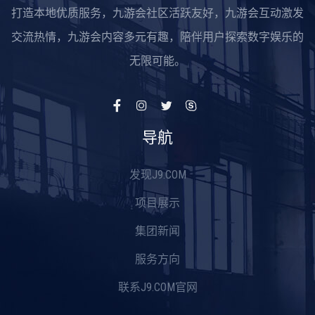
打造本地优质服务，九游会社区活跃友好，九游会互动激发
交流热情，九游会内容多元有趣，陪伴用户探索数字娱乐的
无限可能。
导航
发现J9.COM
项目展示
集团新闻
服务方向
联系J9.COM官网