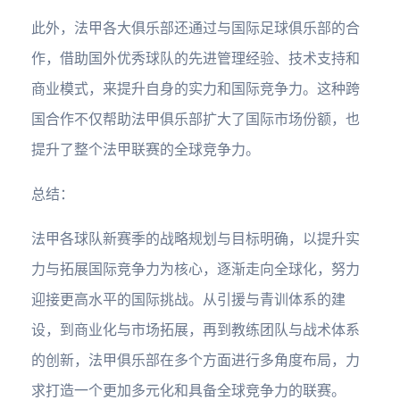
此外，法甲各大俱乐部还通过与国际足球俱乐部的合
作，借助国外优秀球队的先进管理经验、技术支持和
商业模式，来提升自身的实力和国际竞争力。这种跨
国合作不仅帮助法甲俱乐部扩大了国际市场份额，也
提升了整个法甲联赛的全球竞争力。
总结：
法甲各球队新赛季的战略规划与目标明确，以提升实
力与拓展国际竞争力为核心，逐渐走向全球化，努力
迎接更高水平的国际挑战。从引援与青训体系的建
设，到商业化与市场拓展，再到教练团队与战术体系
的创新，法甲俱乐部在多个方面进行多角度布局，力
求打造一个更加多元化和具备全球竞争力的联赛。