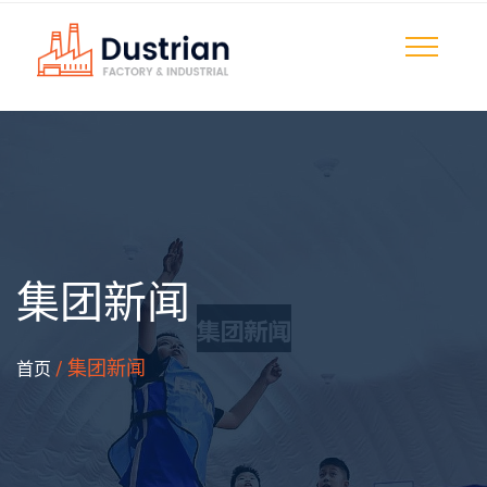
集团新闻
/ 集团新闻
首页