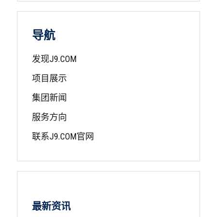
导航
发现J9.COM
项目展示
集团新闻
服务方向
联系J9.COM官网
最新资讯