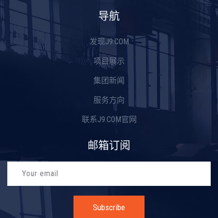
导航
发现J9.COM
项目展示
集团新闻
服务方向
联系J9.COM官网
邮箱订阅
Subscribe