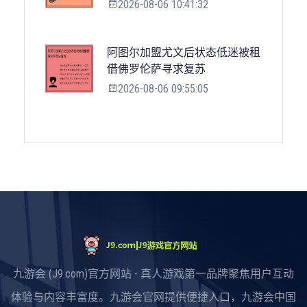
2026-08-06 10:41:32
阿图尔加盟尤文后状态低迷被租
借佛罗伦萨寻求复苏
2026-08-06 09:55:05
九游会 (J9.com)官方网站 - 真人游戏第一品牌聚焦用户互动
体验与内容丰富度。九游会官网提供便捷入口，九游会中国