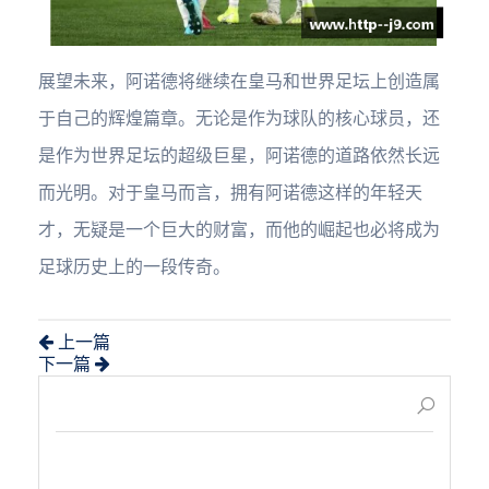
展望未来，阿诺德将继续在皇马和世界足坛上创造属
于自己的辉煌篇章。无论是作为球队的核心球员，还
是作为世界足坛的超级巨星，阿诺德的道路依然长远
而光明。对于皇马而言，拥有阿诺德这样的年轻天
才，无疑是一个巨大的财富，而他的崛起也必将成为
足球历史上的一段传奇。
上一篇
下一篇