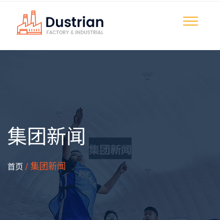
集团新闻
/ 集团新闻
首页