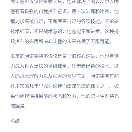
阿诺德不仅仅是依赖天赋，他在球场上的表现也表明
他有着极强的自我提升意识。每一次训练和比赛，他
都力求突破自己，不断完善自己的各项技能。无论是
技术细节，还是战术意识，他总能不断进步，这种持
续提升的态度和决心让他的未来充满了无限可能。
未来的阿诺德将不仅仅是皇马的核心球员，他也有潜
力成为世界足坛的顶级球星。凭借着出色的技术、过
人的战术理解力以及强大的领导气质，阿诺德有可能
在未来的几年里成为球迷们津津乐道的球员之一。如
果他继续保持目前的状态和努力，他的职业生涯将充
满辉煌。
总结：