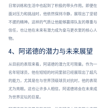
日常训练和生活中也起到了积极的带头作用。即便在
面对压力和挑战时，他依然保持冷静，展现出了坚韧
不拔的精神。这样的气质让他能够赢得队友的尊重与
信任，也让他在未来有潜力成为皇马更衣室的核心人
物。
4、阿诺德的潜力与未来展望
从目前的表现来看，阿诺德的潜力无可限量。作为一
名年轻球员，他在短短的时间里就已经展现出了超凡
的能力，尤其是在与世界顶级球员对抗时，他的表现
尤为亮眼。这也让许多人相信，阿诺德将会在未来成
为世界足坛的巨星。