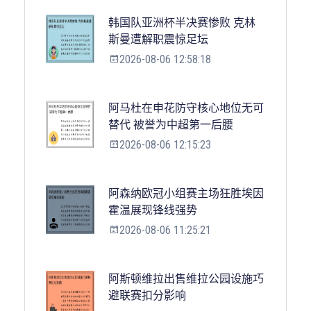
韩国队亚洲杯半决赛惨败 克林
斯曼遭解职震惊足坛
2026-08-06 12:58:18
阿马杜在申花防守核心地位无可
替代 被誉为中超第一后腰
2026-08-06 12:15:23
阿森纳欧冠小组赛主场狂胜埃因
霍温展现锋线强势
2026-08-06 11:25:21
阿斯顿维拉出售维拉公园设施巧
避联赛扣分影响