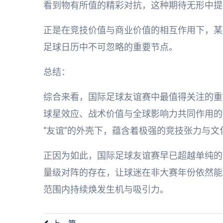
看到物有所值的精彩对抗，这种期待无形中提
正是在竞技价值与商业价值的相互作用下，某
足球日历中不可忽略的重要节点。
总结：
综合来看，国际足球友谊赛中最值得关注的重
球星效应、战术价值与全球影响力共同作用的
“友谊”的外壳下，蕴含着极强的竞技张力与文
正因为如此，国际足球友谊赛早已超越单纯的
量级对阵的存在，让球迷在非大赛年份依然能
范围内持续焕发生机与吸引力。