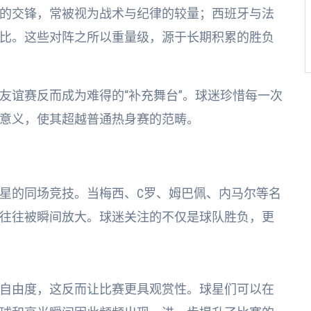
的交锋，常被视为战术与纪律的较量；西班牙与法
比。这些对阵之所以重量级，源于长期积累的胜负
友谊赛反而成为难得的“补充舞台”。球迷珍惜每一次
意义，使其超越普通热身赛的范畴。
星的同场竞技。当梅西、C罗、姆巴佩、内马尔等名
往往被瞬间放大。球迷关注的不仅是球队胜负，更
自由度，这反而让比赛更具观赏性。球星们可以在