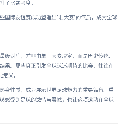
升了比赛强度。
些国际友谊赛成功塑造出“准大赛”的气质，成为全球
量级对阵，并非由单一因素决定，而是历史传统、
结果。那些真正引发全球球迷期待的比赛，往往在
化意义。
热身性质，成为展示世界足球魅力的重要舞台。重
够感受到足球的激情与震撼，也让这项运动在全球