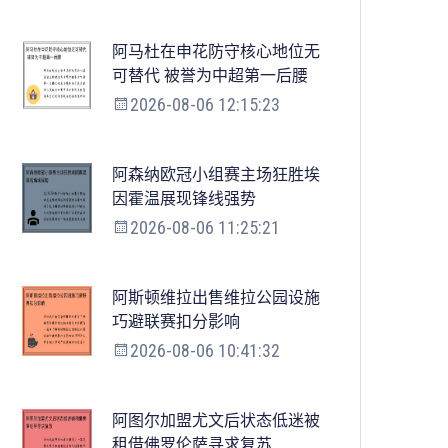
阿马杜在申花防守核心地位无
可替代 被誉为中超第一后腰
2026-08-06 12:15:23
阿森纳欧冠小组赛主场狂胜埃
因霍温展现锋线强势
2026-08-06 11:25:21
阿斯顿维拉出售维拉公园设施
巧避联赛扣分影响
2026-08-06 10:41:32
阿图尔加盟尤文后状态低迷被
租借佛罗伦萨寻求复苏