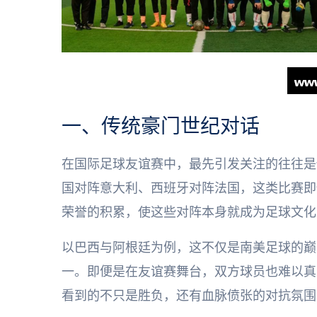
一、传统豪门世纪对话
在国际足球友谊赛中，最先引发关注的往往是
国对阵意大利、西班牙对阵法国，这类比赛即
荣誉的积累，使这些对阵本身就成为足球文化
以巴西与阿根廷为例，这不仅是南美足球的巅
一。即便是在友谊赛舞台，双方球员也难以真
看到的不只是胜负，还有血脉偾张的对抗氛围