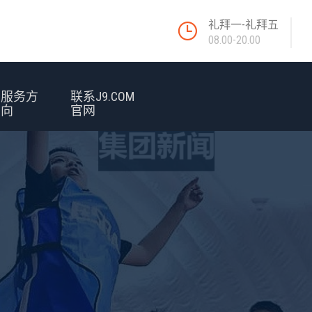
礼拜一-礼拜五
08.00-20.00
服务方
联系J9.COM
向
官网