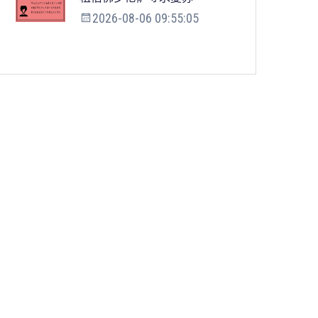
2026-08-06 09:55:05