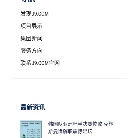
发现J9.COM
项目展示
集团新闻
服务方向
联系J9.COM官网
最新资讯
韩国队亚洲杯半决赛惨败 克林
斯曼遭解职震惊足坛