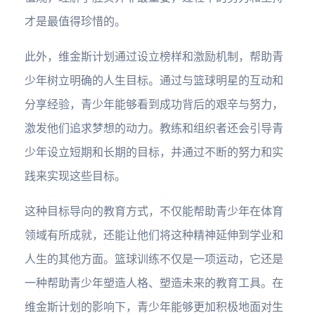
才是最值得珍惜的。
此外，维金斯计划通过设立榜样和激励机制，帮助青
少年树立明确的人生目标。通过与篮球明星的互动和
分享经验，青少年能够看到成功背后的艰辛与努力，
激发他们追求梦想的动力。教练和组织者还会引导青
少年设立短期和长期的目标，并通过不断的努力和实
践来实现这些目标。
这种目标导向的教育方式，不仅能帮助青少年在体育
领域有所成就，还能让他们将这种精神延伸到学业和
人生的其他方面。篮球训练不仅是一项运动，它还是
一种帮助青少年塑造人格、塑造未来的教育工具。在
维金斯计划的影响下，青少年能够更加积极地面对生