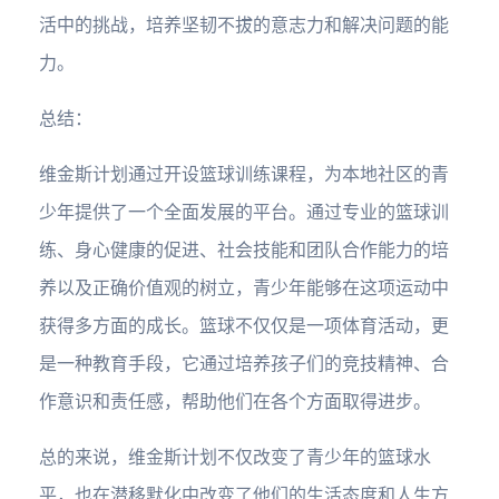
活中的挑战，培养坚韧不拔的意志力和解决问题的能
力。
总结：
维金斯计划通过开设篮球训练课程，为本地社区的青
少年提供了一个全面发展的平台。通过专业的篮球训
练、身心健康的促进、社会技能和团队合作能力的培
养以及正确价值观的树立，青少年能够在这项运动中
获得多方面的成长。篮球不仅仅是一项体育活动，更
是一种教育手段，它通过培养孩子们的竞技精神、合
作意识和责任感，帮助他们在各个方面取得进步。
总的来说，维金斯计划不仅改变了青少年的篮球水
平，也在潜移默化中改变了他们的生活态度和人生方