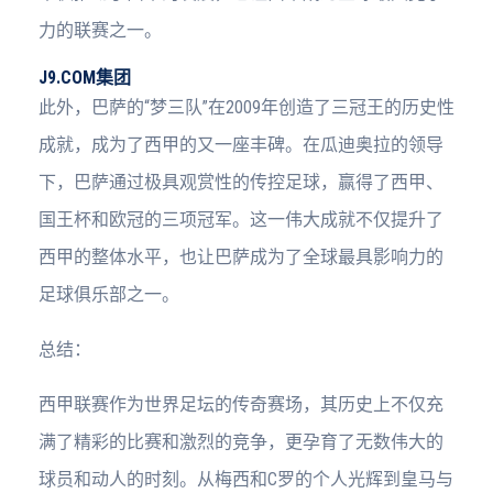
力的联赛之一。
J9.COM集团
此外，巴萨的“梦三队”在2009年创造了三冠王的历史性
成就，成为了西甲的又一座丰碑。在瓜迪奥拉的领导
下，巴萨通过极具观赏性的传控足球，赢得了西甲、
国王杯和欧冠的三项冠军。这一伟大成就不仅提升了
西甲的整体水平，也让巴萨成为了全球最具影响力的
足球俱乐部之一。
总结：
西甲联赛作为世界足坛的传奇赛场，其历史上不仅充
满了精彩的比赛和激烈的竞争，更孕育了无数伟大的
球员和动人的时刻。从梅西和C罗的个人光辉到皇马与