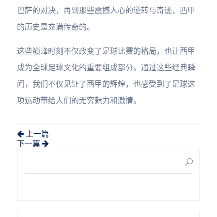
巴萨的对决，再到那些震撼人心的逆转与奇迹，西甲
的历史是充满传奇的。
这些巅峰时刻不仅改变了足球比赛的格局，也让西甲
成为全球足球文化的重要组成部分。通过这些经典瞬
间，我们不仅见证了西甲的辉煌，也感受到了足球这
项运动带给人们的无穷魅力和激情。
上一篇
下一篇