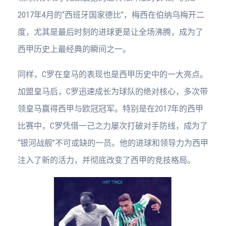
2017年4月的“西班牙国家德比”，梅西在伯纳乌梅开二
度，尤其是最后时刻的进球更是让全场沸腾，成为了
西甲历史上最经典的瞬间之一。
同样，C罗在皇马的表现也是西甲历史中的一大亮点。
加盟皇马后，C罗迅速成长为球队的绝对核心，多次带
领皇马赢得西甲与欧冠冠军。特别是在2017年的西甲
比赛中，C罗凭借一己之力屡次打破对手防线，成为了
“银河战舰”不可或缺的一员。他的进球和领导力为西甲
注入了新的活力，并彻底改变了西甲的竞技格局。