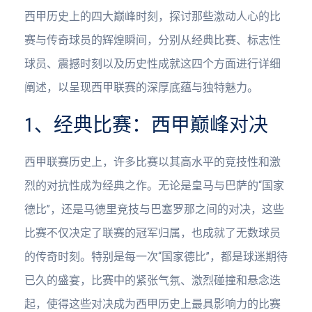
西甲历史上的四大巅峰时刻，探讨那些激动人心的比
赛与传奇球员的辉煌瞬间，分别从经典比赛、标志性
球员、震撼时刻以及历史性成就这四个方面进行详细
阐述，以呈现西甲联赛的深厚底蕴与独特魅力。
1、经典比赛：西甲巅峰对决
西甲联赛历史上，许多比赛以其高水平的竞技性和激
烈的对抗性成为经典之作。无论是皇马与巴萨的“国家
德比”，还是马德里竞技与巴塞罗那之间的对决，这些
比赛不仅决定了联赛的冠军归属，也成就了无数球员
的传奇时刻。特别是每一次“国家德比”，都是球迷期待
已久的盛宴，比赛中的紧张气氛、激烈碰撞和悬念迭
起，使得这些对决成为西甲历史上最具影响力的比赛