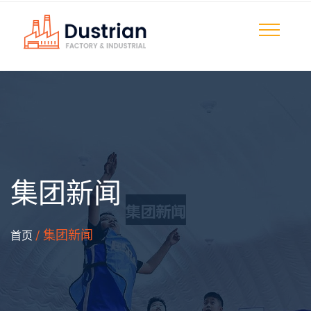
集团新闻
/ 集团新闻
首页