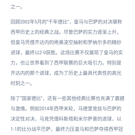
之一。
回顾2002年5月的“千年德比”，皇马与巴萨的对决堪称
西甲历史上的经典之战。尽管巴萨的实力逐渐上升，
但皇马凭借齐达内的绝美凌空抽射和罗纳尔多的精妙
进球，最终以2-0获胜。这场比赛不仅展现了皇马的实
力，也让世界看到了西甲联赛的巨大吸引力。特别是
齐达内的那个进球，成为了历史上最具代表性的高光
时刻之一。
除了“国家德比”，还有一些其他经典比赛也充满了震撼
与激情。例如2014年西甲末轮，马德里竞技与巴萨的
决定性对决，马竞凭借科斯塔和米尔萨普的进球，以
1-1的比分战平巴萨，最终力压皇马和巴萨夺得西甲冠