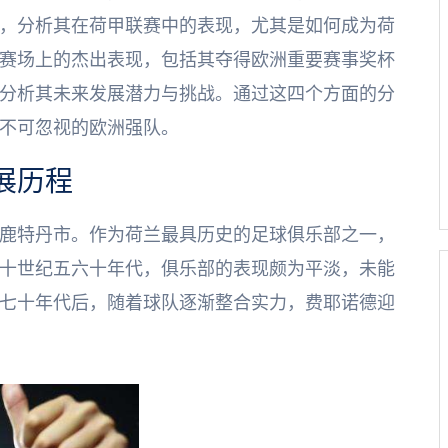
，分析其在荷甲联赛中的表现，尤其是如何成为荷
赛场上的杰出表现，包括其夺得欧洲重要赛事奖杯
分析其未来发展潜力与挑战。通过这四个方面的分
不可忽视的欧洲强队。
展历程
兰鹿特丹市。作为荷兰最具历史的足球俱乐部之一，
十世纪五六十年代，俱乐部的表现颇为平淡，未能
七十年代后，随着球队逐渐整合实力，费耶诺德迎