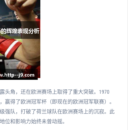
头角，还在欧洲赛场上取得了重大突破。1970
，赢得了欧洲冠军杯（即现在的欧洲冠军联赛）。
级强队，打破了荷兰球队在欧洲赛场上的沉寂。此
地位和影响力始终未曾动摇。