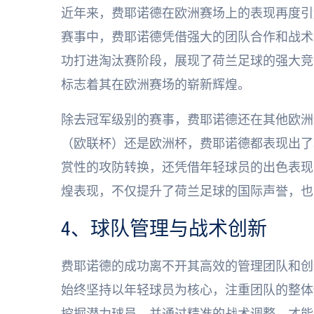
近年来，费耶诺德在欧洲赛场上的表现再度引
赛事中，费耶诺德凭借强大的团队合作和战术
功打进淘汰赛阶段，展现了荷兰足球的强大竞争
标志着其在欧洲赛场的崭新辉煌。
除去冠军级别的赛事，费耶诺德还在其他欧洲
（欧联杯）还是欧洲杯，费耶诺德都表现出了
赏性的攻防转换，还凭借年轻球员的出色表现
煌表现，不仅提升了荷兰足球的国际声誉，也
4、球队管理与战术创新
费耶诺德的成功离不开其高效的管理团队和创
始终坚持以年轻球员为核心，注重团队的整体
挖掘潜力球员，并通过精准的战术调整，才能