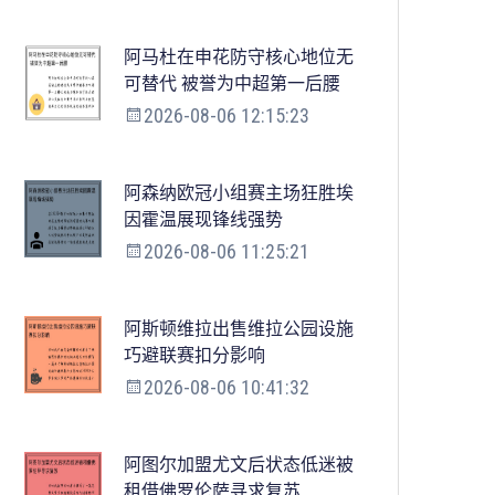
阿马杜在申花防守核心地位无
可替代 被誉为中超第一后腰
2026-08-06 12:15:23
阿森纳欧冠小组赛主场狂胜埃
因霍温展现锋线强势
2026-08-06 11:25:21
阿斯顿维拉出售维拉公园设施
巧避联赛扣分影响
2026-08-06 10:41:32
阿图尔加盟尤文后状态低迷被
租借佛罗伦萨寻求复苏