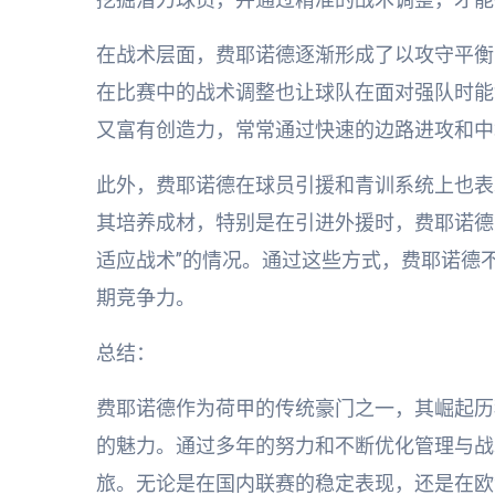
在战术层面，费耶诺德逐渐形成了以攻守平衡
在比赛中的战术调整也让球队在面对强队时能
又富有创造力，常常通过快速的边路进攻和中
此外，费耶诺德在球员引援和青训系统上也表
其培养成材，特别是在引进外援时，费耶诺德
适应战术”的情况。通过这些方式，费耶诺德
期竞争力。
总结：
费耶诺德作为荷甲的传统豪门之一，其崛起历
的魅力。通过多年的努力和不断优化管理与战
旅。无论是在国内联赛的稳定表现，还是在欧