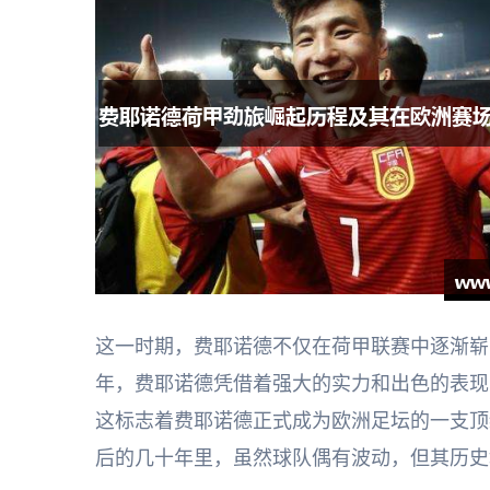
这一时期，费耶诺德不仅在荷甲联赛中逐渐崭露
年，费耶诺德凭借着强大的实力和出色的表现
这标志着费耶诺德正式成为欧洲足坛的一支顶
后的几十年里，虽然球队偶有波动，但其历史