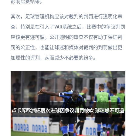
影响比赛结果。
其次，足球管理机构应该对裁判的判罚进行透明化审
查，特别是在引入了VAR系统之后，比赛中的争议判罚
应该更有迹可循。公开透明的审查不仅有助于保证判
罚的公正性，也能让球迷和媒体对裁判的判罚做出更
加理性的评判，从而减少不必要的纷争。