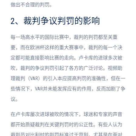
做出不合理的判罚。
2、裁判争议判罚的影响
每一场高水平的国际比赛中，裁判的判罚都至关重
要，而在欧洲杯这样的重大赛事中，裁判的每一个决
定都可能直接影响比赛的走向。卢卡库的进球多次被
吹，裁判的争议判罚引起了各方的广泛讨论。视频助
理裁判（VAR）的引入本应提高判罚的准确性，但在一
些情况下，VAR并未能发挥应有的作用，反而加剧了争
议。
在卢卡库屡次进球被吹的情况下，球迷和专家的声音
都开始质疑裁判在关键判罚时的公正性。有些人认为
裁判员对比利时的判罚标准过于苛刻，尤其是在面对