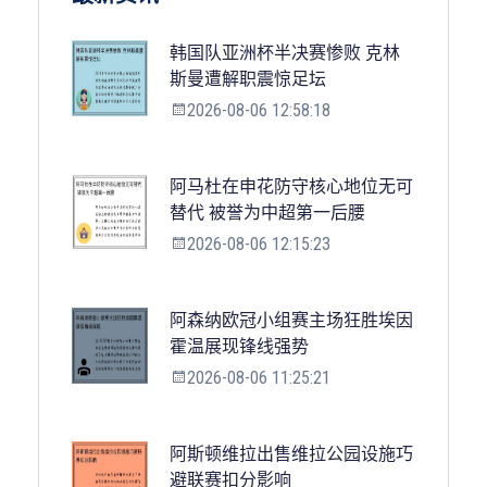
韩国队亚洲杯半决赛惨败 克林
斯曼遭解职震惊足坛
2026-08-06 12:58:18
阿马杜在申花防守核心地位无可
替代 被誉为中超第一后腰
2026-08-06 12:15:23
阿森纳欧冠小组赛主场狂胜埃因
霍温展现锋线强势
2026-08-06 11:25:21
阿斯顿维拉出售维拉公园设施巧
避联赛扣分影响