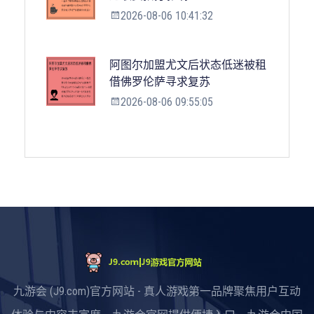
2026-08-06 10:41:32
阿图尔加盟尤文后状态低迷被租
借佛罗伦萨寻求复苏
2026-08-06 09:55:05
九游会 (J9.com)官方网站 - 真人游戏第一品牌聚焦用户互动