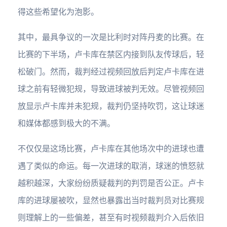
得这些希望化为泡影。
其中，最具争议的一次是比利时对阵丹麦的比赛。在
比赛的下半场，卢卡库在禁区内接到队友传球后，轻
松破门。然而，裁判经过视频回放后判定卢卡库在进
球之前有轻微犯规，导致进球被判无效。尽管视频回
放显示卢卡库并未犯规，裁判仍坚持吹罚，这让球迷
和媒体都感到极大的不满。
不仅仅是这场比赛，卢卡库在其他场次中的进球也遭
遇了类似的命运。每一次进球的取消，球迷的愤怒就
越积越深，大家纷纷质疑裁判的判罚是否公正。卢卡
库的进球屡被吹，显然也暴露出当时裁判员对比赛规
则理解上的一些偏差，甚至有时视频裁判介入后依旧