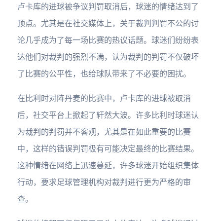
卢卡库的进球被争议判罚取消后，球迷的情绪达到了
顶点。尤其是在社交媒体上，关于裁判判罚不公的讨
论几乎成为了每一场比赛的热议话题。球迷们纷纷表
达他们对裁判的强烈不满，认为裁判的判罚不仅破坏
了比赛的公平性，也给球队带来了不必要的困扰。
在比利时对阵丹麦的比赛中，卢卡库的进球被取消
后，社交平台上掀起了轩然大波。许多比利时球迷认
为裁判的判罚并不客观，尤其是在如此重要的比赛
中，这样的错误判罚极有可能决定最终的比赛结果。
这种情绪在网络上迅速蔓延，许多球迷开始组织集体
行动，要求足球管理机构对裁判进行更为严格的审
查。