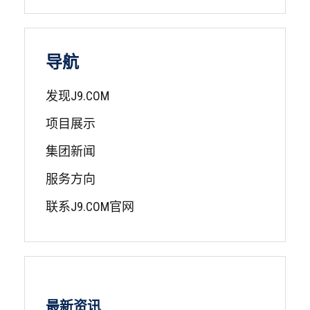
导航
发现J9.COM
项目展示
集团新闻
服务方向
联系J9.COM官网
最新资讯