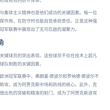
形成有效的防守体系。
与集体主义精神也是他们成功的关键因素。每一位
挥作用，在防守时也能自觉承担责任。正是这种强
洲冠军联赛中展现出了无可匹敌的凝聚力。
角
批关键球员的突出表现。这些球员不仅在技术上超凡
球队制胜的关键因素。
的欧洲冠军联赛中，弗朗基·德波尔和罗纳德·德波尔不
助攻，成为阿贾克斯中场和防线的核心。此外，克
借出色的突破和精准的射门，成为了阿贾克斯进攻