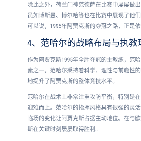
除此之外，荷兰门神范德萨在比赛中屡屡做出
员如博斯曼、博尔哈等也在比赛中展现了他们
可以说，1995年阿贾克斯的夺冠之路，正是
4、范哈尔的战略布局与执教
作为阿贾克斯1995年全胜夺冠的主教练，范
素之一。范哈尔秉持着科学、理性与前瞻性的
地提升了阿贾克斯的整体竞技水平。
范哈尔在战术上非常注重攻防平衡，特别是在
迎难而上。范哈尔的指挥风格具有很强的灵活
临场的变化让阿贾克斯占据主动地位。在与欧
斯在关键时刻屡屡取得胜利。