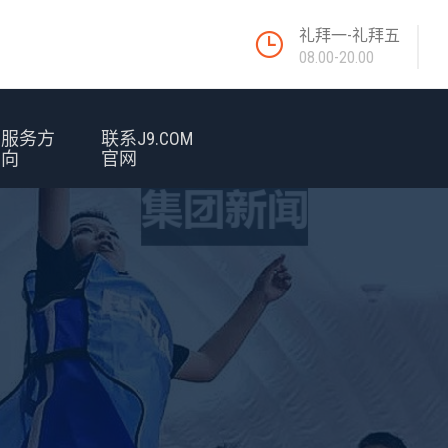
礼拜一-礼拜五
08.00-20.00
服务方
联系J9.COM
向
官网