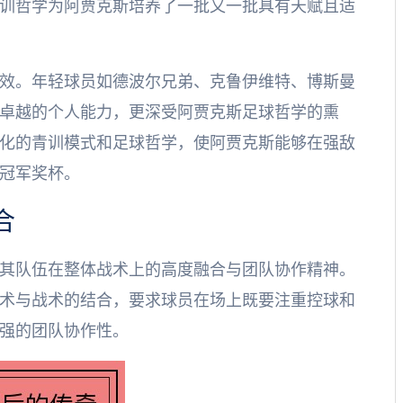
训哲学为阿贾克斯培养了一批又一批具有天赋且适
成效。年轻球员如德波尔兄弟、克鲁伊维特、博斯曼
卓越的个人能力，更深受阿贾克斯足球哲学的熏
化的青训模式和足球哲学，使阿贾克斯能够在强敌
冠军奖杯。
合
于其队伍在整体战术上的高度融合与团队协作精神。
术与战术的结合，要求球员在场上既要注重控球和
强的团队协作性。