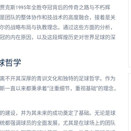
克斯1995年全胜夺冠背后的传奇之路与不朽辉
是团队的整体协作和技战术的高度融合，接着是关
尔的战略布局与执教理念。通过这些方面的分析，
夺冠的内在原因，以及这段辉煌历史对世界足球的深
球哲学
，离不开其深厚的青训文化和独特的足球哲学。作为
斯一直以来都秉承着“注重细节，重视基础”的理念，
训的建设，并为其未来的成功奠定了基础。无论是球
统都强调球员的全面发展，尤其是在球场上的团队