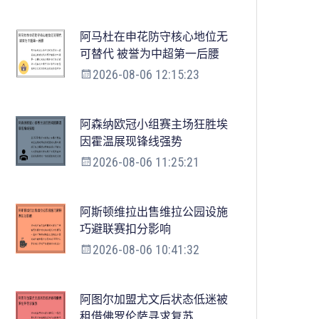
阿马杜在申花防守核心地位无
可替代 被誉为中超第一后腰
2026-08-06 12:15:23
阿森纳欧冠小组赛主场狂胜埃
因霍温展现锋线强势
2026-08-06 11:25:21
阿斯顿维拉出售维拉公园设施
巧避联赛扣分影响
2026-08-06 10:41:32
阿图尔加盟尤文后状态低迷被
租借佛罗伦萨寻求复苏