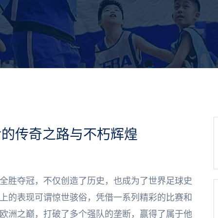
后的传奇之路与不朽辉煌
的全胜夺冠，不仅创造了历史，也成为了世界足球史
上的表现可谓惊世骇俗，凭借一系列精彩的比赛和
欧洲之巅，打破了多个强队的垄断，赢得了属于他