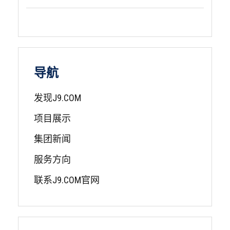
导航
发现J9.COM
项目展示
集团新闻
服务方向
联系J9.COM官网