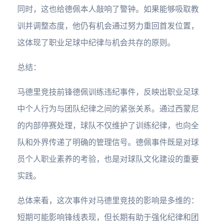
同时，这也给德佩本人敲响了警钟。如果能够吸取教
训并调整态度，他仍有机会通过努力重回首发位置，
这体现了职业足球中纪律与机会共存的原则。
总结：
马德里竞技前锋德佩训练违纪事件，反映出职业足球
中个人行为与团队纪律之间的紧张关系。通过西蒙尼
的内部停赛处理，球队不仅维护了训练纪律，也向全
队和外界传递了明确的管理信号。德佩事件既是对球
员个人职业素养的考验，也是对球队文化建设的重要
实践。
总体来看，这次事件对马德里竞技的影响是多维的：
短期可能影响锋线表现，但长期有助于强化纪律和团