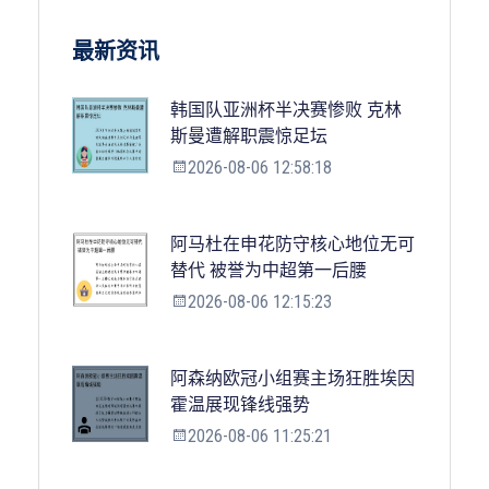
最新资讯
韩国队亚洲杯半决赛惨败 克林
斯曼遭解职震惊足坛
2026-08-06 12:58:18
阿马杜在申花防守核心地位无可
替代 被誉为中超第一后腰
2026-08-06 12:15:23
阿森纳欧冠小组赛主场狂胜埃因
霍温展现锋线强势
2026-08-06 11:25:21