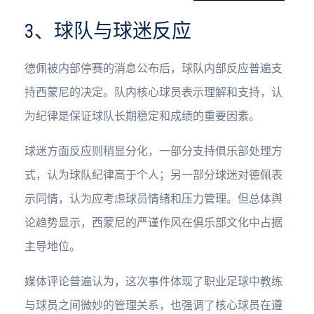
3、球队与球迷反应
德佩被内部停赛的消息公布后，球队内部反应普遍支
持西蒙尼的决定。队内核心球员表示理解和支持，认
为纪律是保证球队长期稳定和成绩的重要因素。
球迷方面反应则稍显分化，一部分支持俱乐部处理方
式，认为球队纪律高于个人；另一部分球迷对德佩表
示同情，认为应考虑球员情绪和压力管理。但总体舆
论趋势显示，西蒙尼的严谨作风在俱乐部文化中占据
主导地位。
媒体评论普遍认为，这次事件体现了职业足球中教练
与球员之间微妙的管理关系，也强调了核心球员在遵