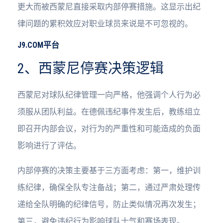
更大而被西蒙尼直接采取内部停赛措施。这显示出纪
律问题的累积效应对职业球员来说是不可忽视的。
J9.COM平台
2、西蒙尼停赛决策逻辑
西蒙尼对球队纪律管理一向严格，他强调个人行为必
须服从团队利益。在德佩违纪事件发生后，教练组立
即召开内部会议，对行为的严重性和可能造成的负面
影响进行了评估。
内部停赛的决策主要基于三方面考虑：第一，维护训
练纪律，确保全队专注备战；第二，通过严肃处理传
递给全队明确的纪律信号，防止类似情况再次发生；
第三，避免违纪行为影响球队士气和赛场表现。