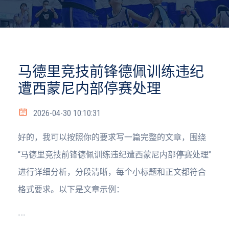
马德里竞技前锋德佩训练违纪
遭西蒙尼内部停赛处理
2026-04-30 10:10:31
好的，我可以按照你的要求写一篇完整的文章，围绕
“马德里竞技前锋德佩训练违纪遭西蒙尼内部停赛处理”
进行详细分析，分段清晰，每个小标题和正文都符合
格式要求。以下是文章示例：
---