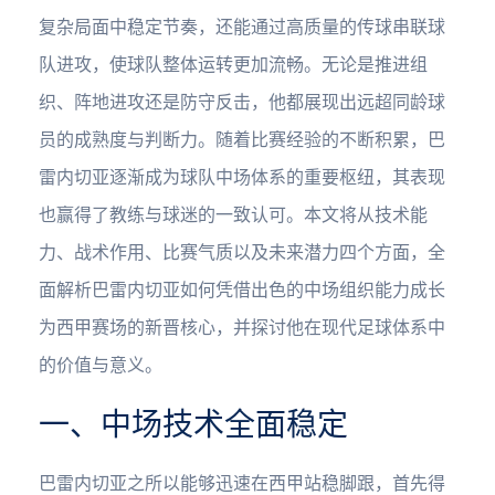
复杂局面中稳定节奏，还能通过高质量的传球串联球
队进攻，使球队整体运转更加流畅。无论是推进组
织、阵地进攻还是防守反击，他都展现出远超同龄球
员的成熟度与判断力。随着比赛经验的不断积累，巴
雷内切亚逐渐成为球队中场体系的重要枢纽，其表现
也赢得了教练与球迷的一致认可。本文将从技术能
力、战术作用、比赛气质以及未来潜力四个方面，全
面解析巴雷内切亚如何凭借出色的中场组织能力成长
为西甲赛场的新晋核心，并探讨他在现代足球体系中
的价值与意义。
一、中场技术全面稳定
巴雷内切亚之所以能够迅速在西甲站稳脚跟，首先得