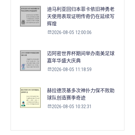
迪马利亚回归本菲卡依旧神勇老
天使用表现证明传奇仍在延续写
辉煌
2026-08-05 12:00:06
迈阿密世界杯期间举办南美足球
嘉年华盛大庆典
2026-08-05 11:18:59
赫拉德茨基多次神扑力保不败助
球队创造赛季奇迹
2026-08-05 10:32:31