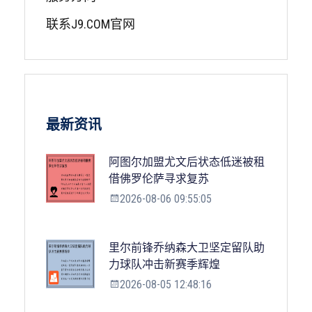
联系J9.COM官网
最新资讯
阿图尔加盟尤文后状态低迷被租
借佛罗伦萨寻求复苏
2026-08-06 09:55:05
里尔前锋乔纳森大卫坚定留队助
力球队冲击新赛季辉煌
2026-08-05 12:48:16