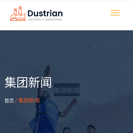
集团新闻
/ 集团新闻
首页