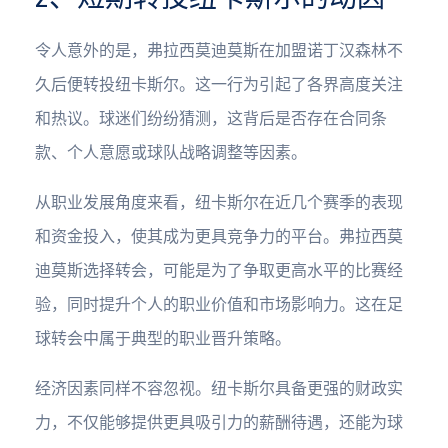
令人意外的是，弗拉西莫迪莫斯在加盟诺丁汉森林不
久后便转投纽卡斯尔。这一行为引起了各界高度关注
和热议。球迷们纷纷猜测，这背后是否存在合同条
款、个人意愿或球队战略调整等因素。
从职业发展角度来看，纽卡斯尔在近几个赛季的表现
和资金投入，使其成为更具竞争力的平台。弗拉西莫
迪莫斯选择转会，可能是为了争取更高水平的比赛经
验，同时提升个人的职业价值和市场影响力。这在足
球转会中属于典型的职业晋升策略。
经济因素同样不容忽视。纽卡斯尔具备更强的财政实
力，不仅能够提供更具吸引力的薪酬待遇，还能为球