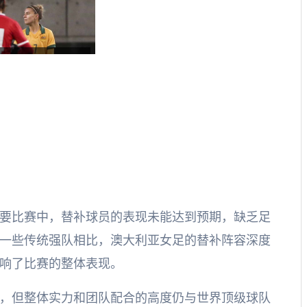
要比赛中，替补球员的表现未能达到预期，缺乏足
一些传统强队相比，澳大利亚女足的替补阵容深度
响了比赛的整体表现。
，但整体实力和团队配合的高度仍与世界顶级球队