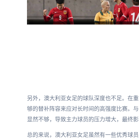
另外，澳大利亚女足的球队深度也不足。在重
够的替补阵容来应对长时间的高强度比赛。与
显然不够，导致主力球员的压力增大，最终影
总的来说，澳大利亚女足虽然有一些优秀球员