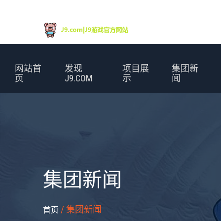
网站首
发现
项目展
集团新
页
J9.COM
示
闻
集团新闻
/ 集团新闻
首页