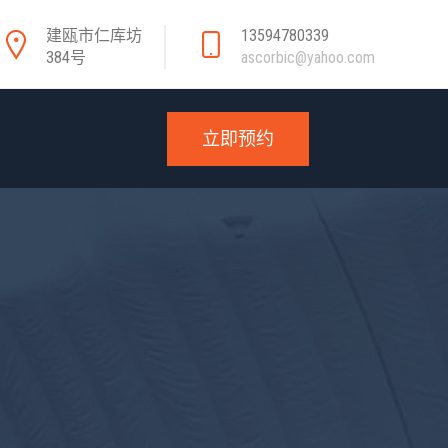
建瓯市仁库坊
13594780339
384号
ascorbic@yahoo.com
立即预约