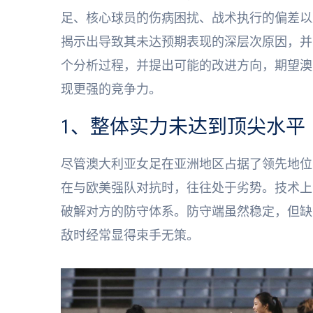
足、核心球员的伤病困扰、战术执行的偏差以
揭示出导致其未达预期表现的深层次原因，并
个分析过程，并提出可能的改进方向，期望澳
现更强的竞争力。
1、整体实力未达到顶尖水平
尽管澳大利亚女足在亚洲地区占据了领先地位
在与欧美强队对抗时，往往处于劣势。技术上
破解对方的防守体系。防守端虽然稳定，但缺
敌时经常显得束手无策。