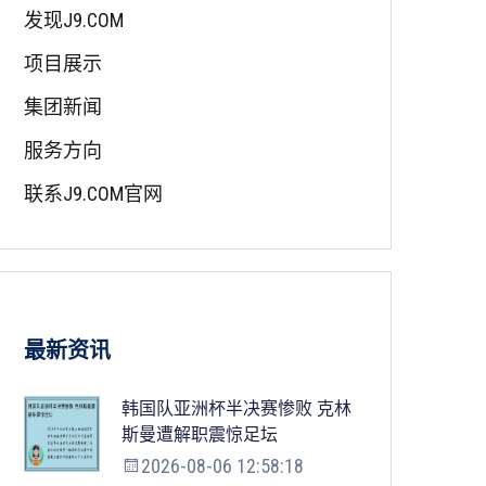
发现J9.COM
项目展示
集团新闻
服务方向
联系J9.COM官网
最新资讯
韩国队亚洲杯半决赛惨败 克林
斯曼遭解职震惊足坛
2026-08-06 12:58:18