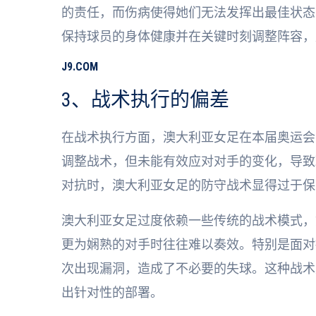
的责任，而伤病使得她们无法发挥出最佳状态
保持球员的身体健康并在关键时刻调整阵容，
J9.COM
3、战术执行的偏差
在战术执行方面，澳大利亚女足在本届奥运会
调整战术，但未能有效应对对手的变化，导致
对抗时，澳大利亚女足的防守战术显得过于保
澳大利亚女足过度依赖一些传统的战术模式，
更为娴熟的对手时往往难以奏效。特别是面对
次出现漏洞，造成了不必要的失球。这种战术
出针对性的部署。