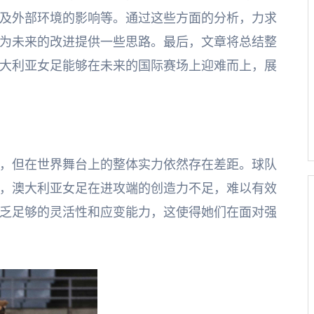
及外部环境的影响等。通过这些方面的分析，力求
为未来的改进提供一些思路。最后，文章将总结整
大利亚女足能够在未来的国际赛场上迎难而上，展
，但在世界舞台上的整体实力依然存在差距。球队
，澳大利亚女足在进攻端的创造力不足，难以有效
乏足够的灵活性和应变能力，这使得她们在面对强