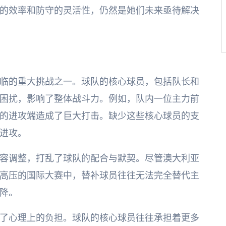
的效率和防守的灵活性，仍然是她们未来亟待解决
临的重大挑战之一。球队的核心球员，包括队长和
困扰，影响了整体战斗力。例如，队内一位主力前
的进攻端造成了巨大打击。缺少这些核心球员的支
进攻。
容调整，打乱了球队的配合与默契。尽管澳大利亚
高压的国际大赛中，替补球员往往无法完全替代主
降。
了心理上的负担。球队的核心球员往往承担着更多