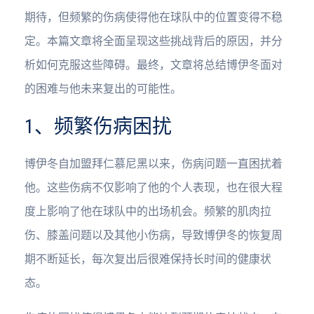
期待，但频繁的伤病使得他在球队中的位置变得不稳
定。本篇文章将全面呈现这些挑战背后的原因，并分
析如何克服这些障碍。最终，文章将总结博伊冬面对
的困难与他未来复出的可能性。
1、频繁伤病困扰
博伊冬自加盟拜仁慕尼黑以来，伤病问题一直困扰着
他。这些伤病不仅影响了他的个人表现，也在很大程
度上影响了他在球队中的出场机会。频繁的肌肉拉
伤、膝盖问题以及其他小伤病，导致博伊冬的恢复周
期不断延长，每次复出后很难保持长时间的健康状
态。