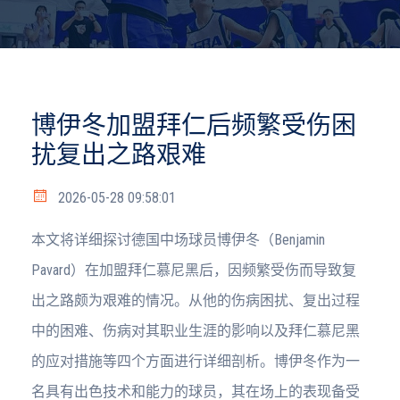
博伊冬加盟拜仁后频繁受伤困
扰复出之路艰难
2026-05-28 09:58:01
本文将详细探讨德国中场球员博伊冬（Benjamin
Pavard）在加盟拜仁慕尼黑后，因频繁受伤而导致复
出之路颇为艰难的情况。从他的伤病困扰、复出过程
中的困难、伤病对其职业生涯的影响以及拜仁慕尼黑
的应对措施等四个方面进行详细剖析。博伊冬作为一
名具有出色技术和能力的球员，其在场上的表现备受