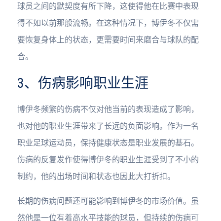
球员之间的默契度有所下降，这使得他在比赛中表现
得不如以前那般流畅。在这种情况下，博伊冬不仅需
要恢复身体上的状态，更需要时间来磨合与球队的配
合。
3、伤病影响职业生涯
博伊冬频繁的伤病不仅对他当前的表现造成了影响，
也对他的职业生涯带来了长远的负面影响。作为一名
职业足球运动员，保持健康状态是职业发展的基石。
伤病的反复发作使得博伊冬的职业生涯受到了不小的
制约，他的出场时间和状态也因此大打折扣。
长期的伤病问题还可能影响到博伊冬的市场价值。虽
然他是一位有着高水平技能的球员，但持续的伤病可