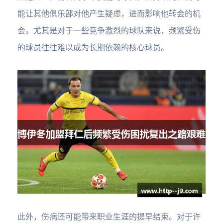
能让其他俱乐部对他产生疑虑，进而影响他转会的机
会。尤其是对于一些竞争激烈的球队来说，频繁受伤
的球员往往难以成为长期依赖的核心球员。
此外，伤病还可能带来职业生涯的提早结束。对于许