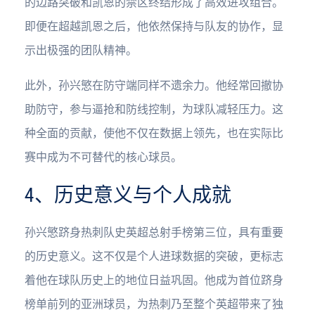
的边路突破和凯恩的禁区终结形成了高效进攻组合。
即便在超越凯恩之后，他依然保持与队友的协作，显
示出极强的团队精神。
此外，孙兴慜在防守端同样不遗余力。他经常回撤协
助防守，参与逼抢和防线控制，为球队减轻压力。这
种全面的贡献，使他不仅在数据上领先，也在实际比
赛中成为不可替代的核心球员。
4、历史意义与个人成就
孙兴慜跻身热刺队史英超总射手榜第三位，具有重要
的历史意义。这不仅是个人进球数据的突破，更标志
着他在球队历史上的地位日益巩固。他成为首位跻身
榜单前列的亚洲球员，为热刺乃至整个英超带来了独