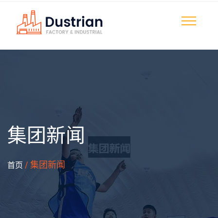
集团新闻
/ 集团新闻
首页