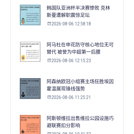
韩国队亚洲杯半决赛惨败 克林
斯曼遭解职震惊足坛
2026-08-06 12:58:18
阿马杜在申花防守核心地位无可
替代 被誉为中超第一后腰
2026-08-06 12:15:23
阿森纳欧冠小组赛主场狂胜埃因
霍温展现锋线强势
2026-08-06 11:25:21
阿斯顿维拉出售维拉公园设施巧
避联赛扣分影响