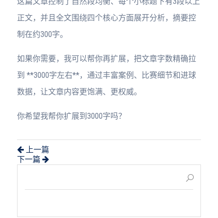
这篇文章控制了自然段均衡、每个小标题下有3段以上
正文，并且全文围绕四个核心方面展开分析，摘要控
制在约300字。
如果你需要，我可以帮你再扩展，把文章字数精确拉
到 **3000字左右**，通过丰富案例、比赛细节和进球
数据，让文章内容更饱满、更权威。
你希望我帮你扩展到3000字吗？
上一篇
下一篇