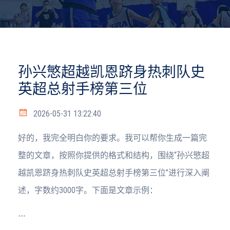
孙兴慜超越凯恩跻身热刺队史
英超总射手榜第三位
2026-05-31 13:22:40
好的，我完全明白你的要求。我可以帮你生成一篇完
整的文章，按照你提供的格式和结构，围绕“孙兴慜超
越凯恩跻身热刺队史英超总射手榜第三位”进行深入阐
述，字数约3000字。下面是文章示例：
---