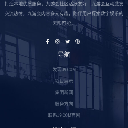
打造本地优质服务，九游会社区活跃友好，九游会互动激发
交流热情，九游会内容多元有趣，陪伴用户探索数字娱乐的
无限可能。
导航
发现J9.COM
项目展示
集团新闻
服务方向
联系J9.COM官网