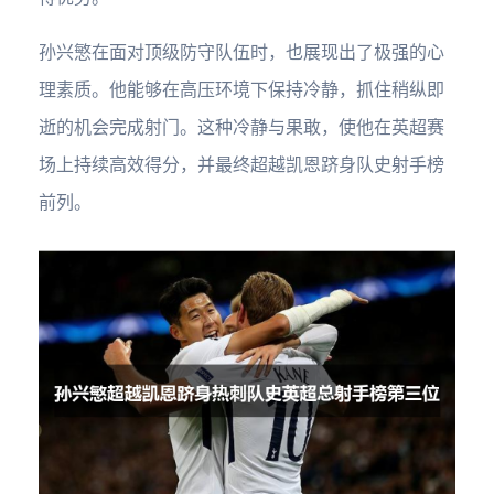
孙兴慜在面对顶级防守队伍时，也展现出了极强的心
理素质。他能够在高压环境下保持冷静，抓住稍纵即
逝的机会完成射门。这种冷静与果敢，使他在英超赛
场上持续高效得分，并最终超越凯恩跻身队史射手榜
前列。