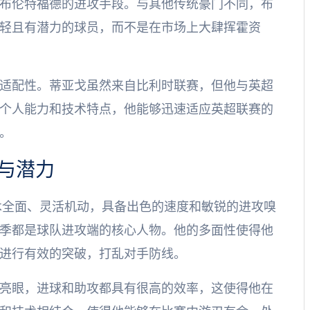
布伦特福德的进攻手段。与其他传统豪门不同，布
轻且有潜力的球员，而不是在市场上大肆挥霍资
适配性。蒂亚戈虽然来自比利时联赛，但他与英超
个人能力和技术特点，他能够迅速适应英超联赛的
。
力与潜力
术全面、灵活机动，具备出色的速度和敏锐的进攻嗅
季都是球队进攻端的核心人物。他的多面性使得他
进行有效的突破，打乱对手防线。
亮眼，进球和助攻都具有很高的效率，这使得他在