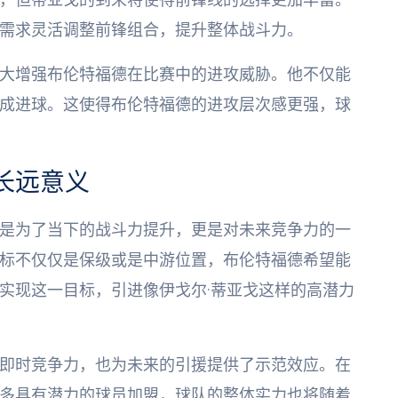
需求灵活调整前锋组合，提升整体战斗力。
大增强布伦特福德在比赛中的进攻威胁。他不仅能
成进球。这使得布伦特福德的进攻层次感更强，球
长远意义
是为了当下的战斗力提升，更是对未来竞争力的一
标不仅仅是保级或是中游位置，布伦特福德希望能
实现这一目标，引进像伊戈尔·蒂亚戈这样的高潜力
即时竞争力，也为未来的引援提供了示范效应。在
多具有潜力的球员加盟，球队的整体实力也将随着