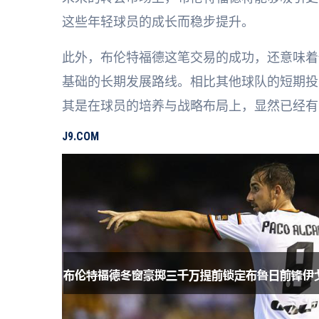
这些年轻球员的成长而稳步提升。
此外，布伦特福德这笔交易的成功，还意味着
基础的长期发展路线。相比其他球队的短期投
其是在球员的培养与战略布局上，显然已经有
J9.COM