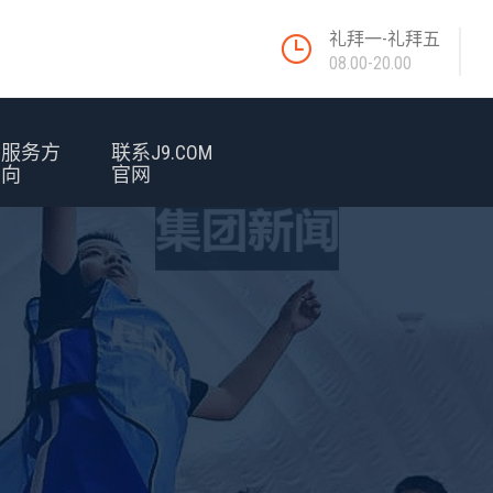
礼拜一-礼拜五
08.00-20.00
服务方
联系J9.COM
向
官网