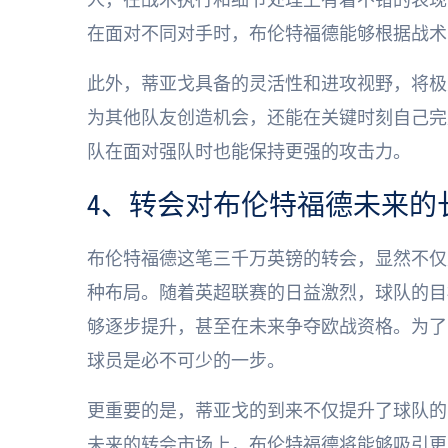
在面对不同对手时，布伦特福德能够根据战术
此外，蒂亚戈具备的灵活性和进攻视野，将极
为其他队友创造机会，还能在关键时刻自己完
队在面对强队时也能保持更强的攻击力。
4、转会对布伦特福德未来的
布伦特福德这笔三千万英镑的转会，显然不仅
种布局。随着英超联赛的日益激烈，球队的目
够逐步提升，甚至在未来争夺欧战资格。为了
球员是必不可少的一步。
更重要的是，蒂亚戈的到来不仅提升了球队的
未来的转会市场上，布伦特福德将能够吸引更