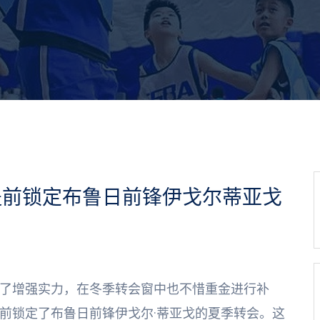
提前锁定布鲁日前锋伊戈尔蒂亚戈
了增强实力，在冬季转会窗中也不惜重金进行补
前锁定了布鲁日前锋伊戈尔·蒂亚戈的夏季转会。这