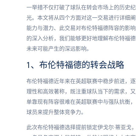
一举措不仅打破了球队在转会市场上的历史纪
光。本文将从四个方面对这一交易进行详细阐
能力与潜力、此交易对布伦特福德阵容的影响
的深入分析，我们能够更好地理解布伦特福德
未来可能产生的深远影响。
1、布伦特福德的转会战略
布伦特福德近年来在英超联赛中稳步前进，逐
理性和高效著称，既注重球队当下的需求，又
单靠现有阵容很难在英超联赛中与强队抗衡，
球员来提升整体竞争力。
此次布伦特福德选择提前锁定伊戈尔·蒂亚戈