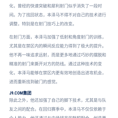
化，曾经的快速突破和犀利射门似乎消失了一段时
间。为了找回状态，本泽马不得不对自己的技术进行
调整，特别是在射门技巧上的改变。
在射门方面，本泽马加强了低射和角度射门的训练，
尤其是在禁区内的瞬间反应能力得到了极大的提升。
他不再一味追求远射，而是更多地通过巧妙的摆脱和
精准的射门来撕开对方的防线。通过这种技术的变
化，本泽马能够在禁区内更有效地创造出进攻机会，
进而重新找到破门的感觉。
J9.COM集团
除此之外，他还加强了自己的脚下技术，尤其是与队
友之间的配合。在回归赛季中，本泽马不仅仅依赖于