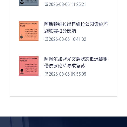
2026-08-06 11:25:21
阿斯顿维拉出售维拉公园设施巧
避联赛扣分影响
2026-08-06 10:41:32
阿图尔加盟尤文后状态低迷被租
借佛罗伦萨寻求复苏
2026-08-06 09:55:05