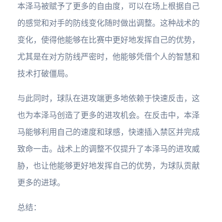
本泽马被赋予了更多的自由度，可以在场上根据自己
的感觉和对手的防线变化随时做出调整。这种战术的
变化，使得他能够在比赛中更好地发挥自己的优势，
尤其是在对方防线严密时，他能够凭借个人的智慧和
技术打破僵局。
与此同时，球队在进攻端更多地依赖于快速反击，这
也为本泽马创造了更多的进攻机会。在反击中，本泽
马能够利用自己的速度和球感，快速插入禁区并完成
致命一击。战术上的调整不仅提升了本泽马的进攻威
胁，也让他能够更好地发挥自己的优势，为球队贡献
更多的进球。
总结：