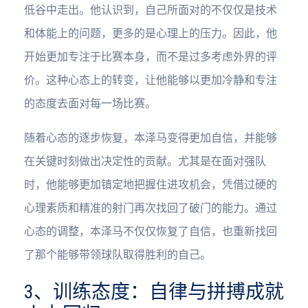
低谷中走出。他认识到，自己所面对的不仅仅是技术
和体能上的问题，更多的是心理上的压力。因此，他
开始更加专注于比赛本身，而不是过多考虑外界的评
价。这种心态上的转变，让他能够以更加冷静和专注
的态度去面对每一场比赛。
随着心态的逐步恢复，本泽马变得更加自信，并能够
在关键时刻做出决定性的贡献。尤其是在面对强队
时，他能够更加镇定地把握住进攻机会，凭借过硬的
心理素质和精准的射门再次找回了破门的能力。通过
心态的调整，本泽马不仅仅恢复了自信，也重新找回
了那个能够带领球队取得胜利的自己。
3、训练态度：自律与拼搏成就