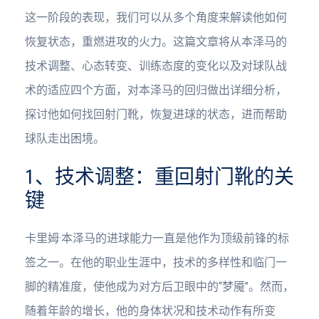
这一阶段的表现，我们可以从多个角度来解读他如何
恢复状态，重燃进攻的火力。这篇文章将从本泽马的
技术调整、心态转变、训练态度的变化以及对球队战
术的适应四个方面，对本泽马的回归做出详细分析，
探讨他如何找回射门靴，恢复进球的状态，进而帮助
球队走出困境。
1、技术调整：重回射门靴的关
键
卡里姆·本泽马的进球能力一直是他作为顶级前锋的标
签之一。在他的职业生涯中，技术的多样性和临门一
脚的精准度，使他成为对方后卫眼中的“梦魇”。然而，
随着年龄的增长，他的身体状况和技术动作有所变