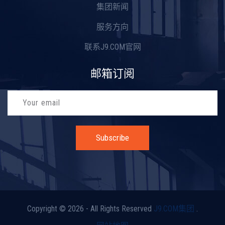
集团新闻
服务方向
联系J9.COM官网
邮箱订阅
Subscribe
Copyright © 2026 - All Rights Reserved
J9.COM集团
.