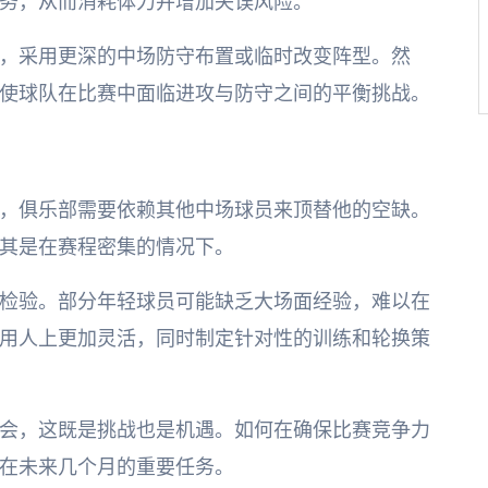
务，从而消耗体力并增加失误风险。
，采用更深的中场防守布置或临时改变阵型。然
使球队在比赛中面临进攻与防守之间的平衡挑战。
，俱乐部需要依赖其他中场球员来顶替他的空缺。
其是在赛程密集的情况下。
检验。部分年轻球员可能缺乏大场面经验，难以在
用人上更加灵活，同时制定针对性的训练和轮换策
会，这既是挑战也是机遇。如何在确保比赛竞争力
在未来几个月的重要任务。