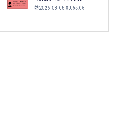
2026-08-06 09:55:05