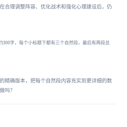
在合理调整阵容、优化战术和强化心理建设后，仍
要约300字，每个小标题下都有三个自然段，最后有两段总
字的精确版本，把每个自然段内容充实到更详细的数
做吗？