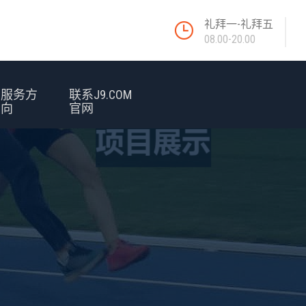
礼拜一-礼拜五
08.00-20.00
服务方
联系J9.COM
向
官网