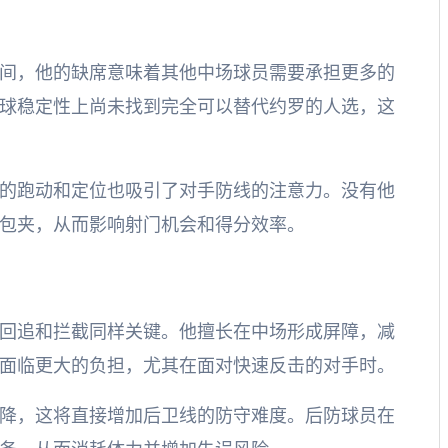
间，他的缺席意味着其他中场球员需要承担更多的
球稳定性上尚未找到完全可以替代约罗的人选，这
的跑动和定位也吸引了对手防线的注意力。没有他
包夹，从而影响射门机会和得分效率。
回追和拦截同样关键。他擅长在中场形成屏障，减
面临更大的负担，尤其在面对快速反击的对手时。
降，这将直接增加后卫线的防守难度。后防球员在