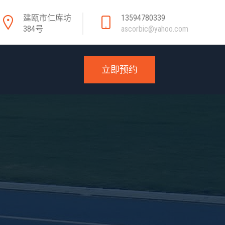
建瓯市仁库坊
13594780339
384号
ascorbic@yahoo.com
立即预约