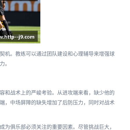
契机。教练可以通过团队建设和心理辅导来增强球
力。
容和战术上的严峻考验。从进攻端来看，缺少他的
端，中场屏障的缺失增加了后防压力，同时对战术
成为俱乐部必须关注的重要因素。尽管挑战巨大，