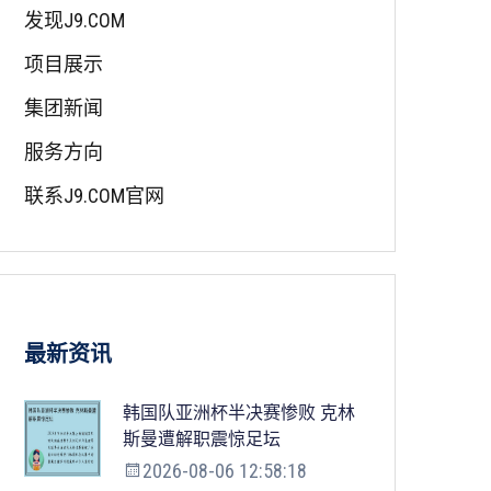
发现J9.COM
项目展示
集团新闻
服务方向
联系J9.COM官网
最新资讯
韩国队亚洲杯半决赛惨败 克林
斯曼遭解职震惊足坛
2026-08-06 12:58:18