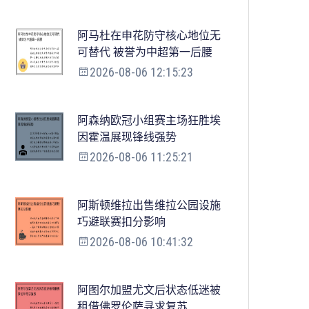
阿马杜在申花防守核心地位无
可替代 被誉为中超第一后腰
2026-08-06 12:15:23
阿森纳欧冠小组赛主场狂胜埃
因霍温展现锋线强势
2026-08-06 11:25:21
阿斯顿维拉出售维拉公园设施
巧避联赛扣分影响
2026-08-06 10:41:32
阿图尔加盟尤文后状态低迷被
租借佛罗伦萨寻求复苏