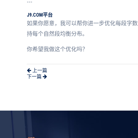
---
J9.COM平台
如果你愿意，我可以帮你进一步优化每段字数，
持每个自然段均衡分布。
你希望我做这个优化吗？
上一篇
下一篇