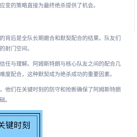
应变的策略直接为最终绝杀提供了机会。
的背后是全队长期磨合和默契配合的结果。队友们
的射门空间。
信任与理解。阿姆斯特朗与核心队友之间的配合几
难度配合，这种默契成为绝杀成功的重要因素。
，他们在关键时刻的防守和抢断确保了阿姆斯特朗
础。