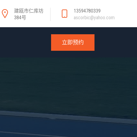
建瓯市仁库坊
13594780339
384号
ascorbic@yahoo.com
立即预约