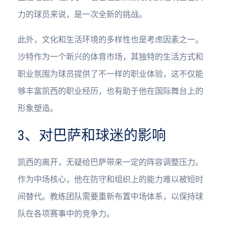
力的球员来说，是一次全新的挑战。
此外，文化和生活环境的多样性也是考虑因素之一。
沙特作为一个新兴的体育市场，其独特的生活方式和
职业氛围为球员提供了不一样的职业体验，这不仅能
够丰富凯西的职业经历，也有助于他在国际舞台上的
形象塑造。
3、对巴萨和球迷的影响
凯西的离开，无疑给巴萨带来一定的阵容调整压力。
作为中场核心，他在防守和组织上的能力难以被短时
间替代。教练团队需要重新布置中场体系，以保持球
队在各项赛事中的竞争力。