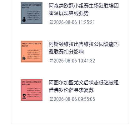
阿森纳欧冠小组赛主场狂胜埃因
霍温展现锋线强势
2026-08-06 11:25:21
阿斯顿维拉出售维拉公园设施巧
避联赛扣分影响
2026-08-06 10:41:32
阿图尔加盟尤文后状态低迷被租
借佛罗伦萨寻求复苏
2026-08-06 09:55:05