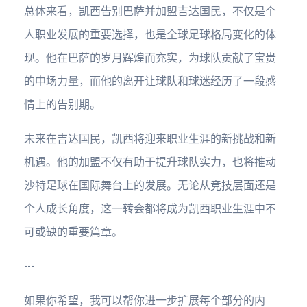
总体来看，凯西告别巴萨并加盟吉达国民，不仅是个
人职业发展的重要选择，也是全球足球格局变化的体
现。他在巴萨的岁月辉煌而充实，为球队贡献了宝贵
的中场力量，而他的离开让球队和球迷经历了一段感
情上的告别期。
未来在吉达国民，凯西将迎来职业生涯的新挑战和新
机遇。他的加盟不仅有助于提升球队实力，也将推动
沙特足球在国际舞台上的发展。无论从竞技层面还是
个人成长角度，这一转会都将成为凯西职业生涯中不
可或缺的重要篇章。
---
如果你希望，我可以帮你进一步扩展每个部分的内