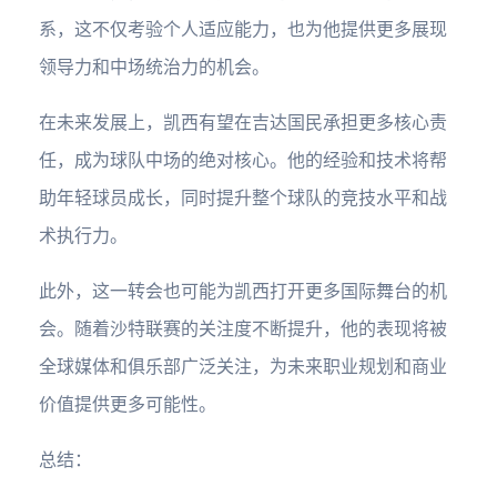
系，这不仅考验个人适应能力，也为他提供更多展现
领导力和中场统治力的机会。
在未来发展上，凯西有望在吉达国民承担更多核心责
任，成为球队中场的绝对核心。他的经验和技术将帮
助年轻球员成长，同时提升整个球队的竞技水平和战
术执行力。
此外，这一转会也可能为凯西打开更多国际舞台的机
会。随着沙特联赛的关注度不断提升，他的表现将被
全球媒体和俱乐部广泛关注，为未来职业规划和商业
价值提供更多可能性。
总结：