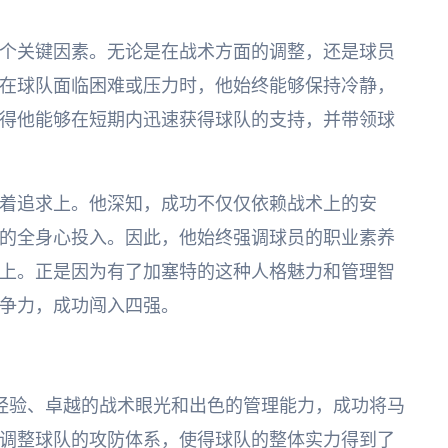
个关键因素。无论是在战术方面的调整，还是球员
在球队面临困难或压力时，他始终能够保持冷静，
得他能够在短期内迅速获得球队的支持，并带领球
着追求上。他深知，成功不仅仅依赖战术上的安
的全身心投入。因此，他始终强调球员的职业素养
上。正是因为有了加塞特的这种人格魅力和管理智
争力，成功闯入四强。
教经验、卓越的战术眼光和出色的管理能力，成功将马
调整球队的攻防体系，使得球队的整体实力得到了