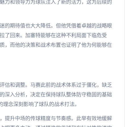
魅力和领导力为球队注入了新的活力，这为后续的
迷的期待值也大大降低。但他凭借着卓越的战略眼
拉了回来。加塞特能够在这种不利局面下临危受
质，而他的决策和战术布置也证明了他为何能够在
评估和调整。马赛此前的战术体系过于僵化，缺乏
的深入分析，决定在保持球队整体防守稳固的基础
”的理念深刻影响了球队的战术打法。
，提升中场的传球精度与节奏感。此举有效地缓解