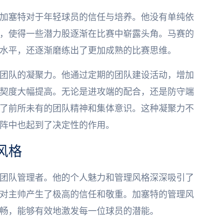
加塞特对于年轻球员的信任与培养。他没有单纯依
，使得一些潜力股逐渐在比赛中崭露头角。马赛的
水平，还逐渐磨练出了更加成熟的比赛思维。
团队的凝聚力。他通过定期的团队建设活动，增加
契度大幅提高。无论是进攻端的配合，还是防守端
了前所未有的团队精神和集体意识。这种凝聚力不
阵中也起到了决定性的作用。
风格
团队管理者。他的个人魅力和管理风格深深吸引了
对主帅产生了极高的信任和敬重。加塞特的管理风
畅，能够有效地激发每一位球员的潜能。