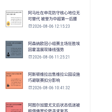
阿马杜在申花防守核心地位无
可替代 被誉为中超第一后腰
2026-08-06 12:15:23
阿森纳欧冠小组赛主场狂胜埃
因霍温展现锋线强势
2026-08-06 11:25:21
阿斯顿维拉出售维拉公园设施
巧避联赛扣分影响
2026-08-06 10:41:32
阿图尔加盟尤文后状态低迷被
租借佛罗伦萨寻求复苏