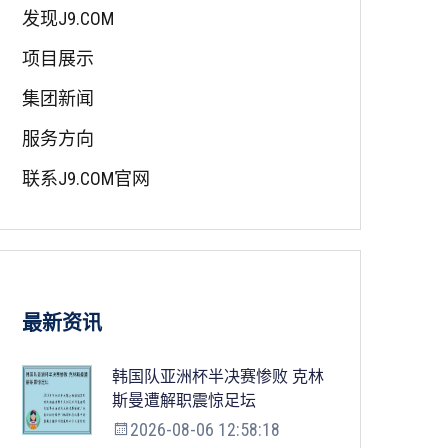
发现J9.COM
项目展示
集团新闻
服务方向
联系J9.COM官网
最新资讯
韩国队亚洲杯半决赛惨败 克林
斯曼遭解职震惊足坛
2026-08-06 12:58:18