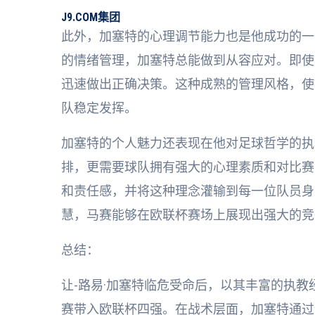
J9.COM集团
此外，加塞特的心理调节能力也是他成功的一
的情绪管理，加塞特总能做到从容应对。即使
迅速做出正确决策。这种成熟的管理风格，使
队稳定发挥。
加塞特的个人魅力还表现在他对足球哲学的执
排，更需要球队拥有强大的心理素质和对比赛
和责任感，并将这种理念灌输到每一位队员身
慧，马赛能够在欧联杯赛场上展现出强大的竞
总结：
让-路易·加塞特临危受命后，以其丰富的执
赛带入欧联杯四强。在战术层面，加塞特通过