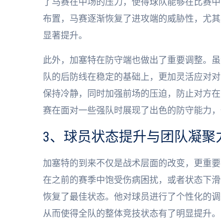
了马赛在中场的压力，使得球队能够在比赛中
布置，马赛逐渐恢复了进攻端的威胁性，尤其
显著提升。
此外，加塞特在防守端也做出了重要调整。虽
队的后防线在稳定的基础上，更加灵活应对对
保持冷静，同时加强前场的压迫，防止对方在
赛在面对一些强队时展现了出色的防守能力，
3、球员状态提升与团队凝聚
加塞特的到来不仅是战术层面的改变，更重要
在之前的赛季中饱受伤病困扰，或者状态下滑
恢复了最佳状态。他对球员进行了个性化的调
从而使得全队的整体竞技状态有了明显提升。