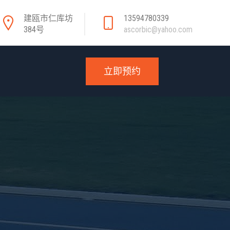
建瓯市仁库坊
13594780339
384号
ascorbic@yahoo.com
立即预约