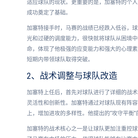
适应球队的现状。更重要的是，加塞特的个人
成功奠定了基础。
加塞特接手时，马赛的战绩已经跌入低谷，球
光和过硬的调度能力，很快就将球队从困境中
命，体现了他极强的应变能力和强大的心理素
短期内带领球队取得突破。
2、战术调整与球队改造
加塞特上任后，首先对球队进行了详细的战术
灵活性和创新性。加塞特通过对球队现有阵容
上，增加进攻的多样性。他提出的“攻守平衡
加塞特的战术核心之一是让球队更加注重控球