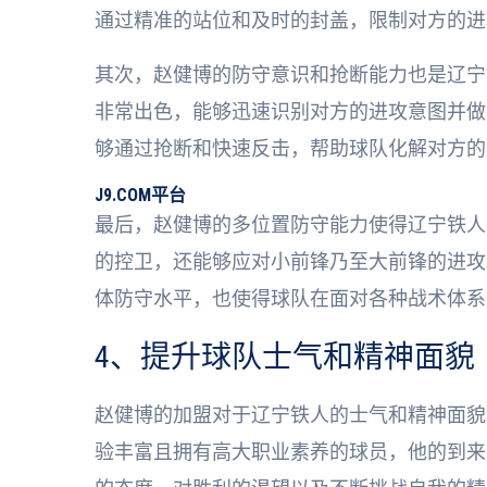
通过精准的站位和及时的封盖，限制对方的进
其次，赵健博的防守意识和抢断能力也是辽宁
非常出色，能够迅速识别对方的进攻意图并做
够通过抢断和快速反击，帮助球队化解对方的
J9.COM平台
最后，赵健博的多位置防守能力使得辽宁铁人
的控卫，还能够应对小前锋乃至大前锋的进攻
体防守水平，也使得球队在面对各种战术体系
4、提升球队士气和精神面貌
赵健博的加盟对于辽宁铁人的士气和精神面貌
验丰富且拥有高大职业素养的球员，他的到来