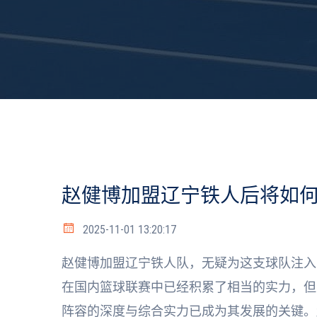
赵健博加盟辽宁铁人后将如
2025-11-01 13:20:17
赵健博加盟辽宁铁人队，无疑为这支球队注入
在国内篮球联赛中已经积累了相当的实力，但
阵容的深度与综合实力已成为其发展的关键。