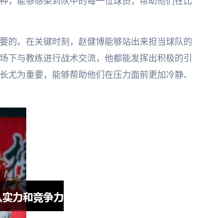
神，能够感染到队中的每一位球员，帮助他们在比
要的。在关键时刻，赵健博能够站出来担当球队的
场下与教练进行战术交流，他都能发挥出积极的引
长尤为重要，能够帮助他们在压力面前更加冷静、