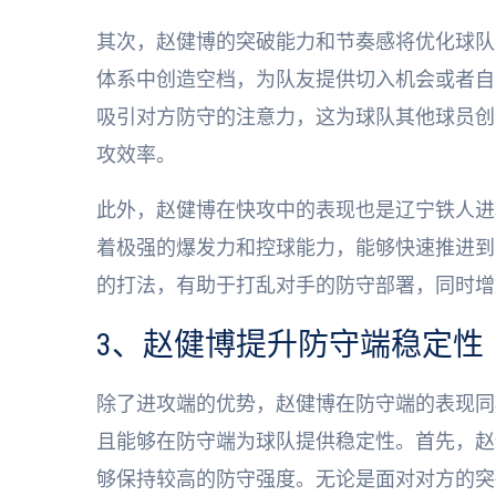
其次，赵健博的突破能力和节奏感将优化球队
体系中创造空档，为队友提供切入机会或者自
吸引对方防守的注意力，这为球队其他球员创
攻效率。
此外，赵健博在快攻中的表现也是辽宁铁人进
着极强的爆发力和控球能力，能够快速推进到
的打法，有助于打乱对手的防守部署，同时增
3、赵健博提升防守端稳定性
除了进攻端的优势，赵健博在防守端的表现同
且能够在防守端为球队提供稳定性。首先，赵
够保持较高的防守强度。无论是面对对方的突