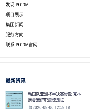
发现J9.COM
项目展示
集团新闻
服务方向
联系J9.COM官网
最新资讯
韩国队亚洲杯半决赛惨败 克林
斯曼遭解职震惊足坛
2026-08-06 12:58:18