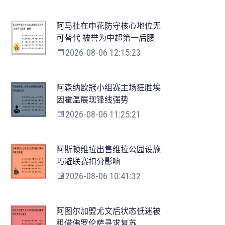
阿马杜在申花防守核心地位无
可替代 被誉为中超第一后腰
2026-08-06 12:15:23
阿森纳欧冠小组赛主场狂胜埃
因霍温展现锋线强势
2026-08-06 11:25:21
阿斯顿维拉出售维拉公园设施
巧避联赛扣分影响
2026-08-06 10:41:32
阿图尔加盟尤文后状态低迷被
租借佛罗伦萨寻求复苏