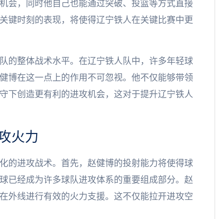
机会，同时他自己也能通过突破、投篮等方式直接
关键时刻的表现，将使得辽宁铁人在关键比赛中更
队的整体战术水平。在辽宁铁人队中，许多年轻球
健博在这一点上的作用不可忽视。他不仅能够带领
守下创造更有利的进攻机会，这对于提升辽宁铁人
进攻火力
化的进攻战术。首先，赵健博的投射能力将使得球
球已经成为许多球队进攻体系的重要组成部分。赵
在外线进行有效的火力支援。这不仅能拉开进攻空