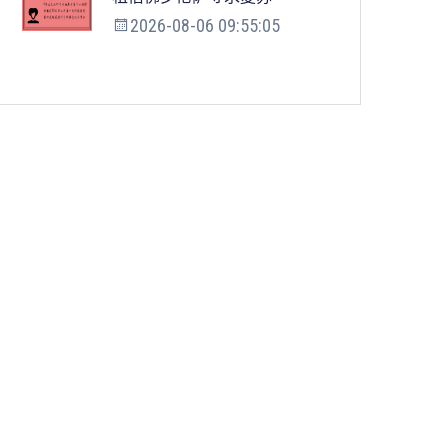
2026-08-06 09:55:05