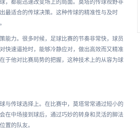
球，都能迅速改变场上的局面。莫塔的传球视野非
出最适合的传球决策。这种传球的精准性与及时
。
策能力。很多时候，足球比赛的节奏非常快，球员
对快速逼抢时，能够冷静应对，做出高效而又精准
在于他对比赛局势的把握，这种技术上的从容为球
球与传球选择上。在比赛中，莫塔常常通过短小的
会在中场接到球后，通过巧妙的转身和灵活的脚法
位置的队友。