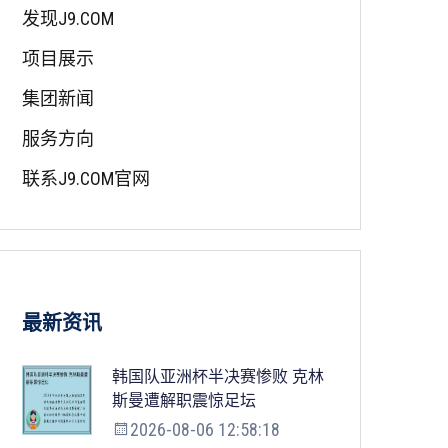
发现J9.COM
项目展示
集团新闻
服务方向
联系J9.COM官网
最新资讯
韩国队亚洲杯半决赛惨败 克林
斯曼遭解职震惊足坛
2026-08-06 12:58:18