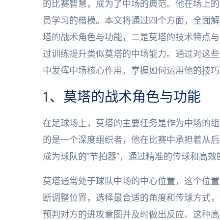
的比赛智慧，成为了中场的典范。他在场上的
员学习的楷模。本文将通过四个方面，全面解
塔的战术角色与功能，二是莫塔的技术特点与
过训练提升类似莫塔的中场能力。通过对这些
中发挥中场核心作用，掌握如何运用他的技巧
1、莫塔的战术角色与功能
在足球场上，莫塔的主要任务是作为中场的组
的是一个深度组织者，他在比赛中承担着从后
成为球队的“节拍器”，通过精准的传球和高
莫塔通常处于球队中场的中心位置，这个位置
断调整位置，选择最合适的角度和传球方式，
预判对方的进攻意图并及时做出反应。这种高