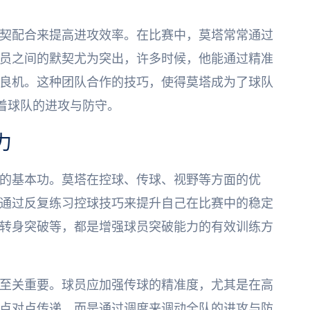
契配合来提高进攻效率。在比赛中，莫塔常常通过
员之间的默契尤为突出，许多时候，他能通过精准
良机。这种团队合作的技巧，使得莫塔成为了球队
响着球队的进攻与防守。
力
的基本功。莫塔在控球、传球、视野等方面的优
通过反复练习控球技巧来提升自己在比赛中的稳定
转身突破等，都是增强球员突破能力的有效训练方
至关重要。球员应加强传球的精准度，尤其是在高
点对点传递，而是通过调度来调动全队的进攻与防