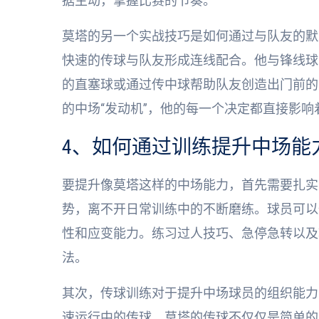
据主动，掌握比赛的节奏。
莫塔的另一个实战技巧是如何通过与队友的默
快速的传球与队友形成连线配合。他与锋线球
的直塞球或通过传中球帮助队友创造出门前的
的中场“发动机”，他的每一个决定都直接影
4、如何通过训练提升中场能
要提升像莫塔这样的中场能力，首先需要扎实
势，离不开日常训练中的不断磨练。球员可以
性和应变能力。练习过人技巧、急停急转以及
法。
其次，传球训练对于提升中场球员的组织能力
速运行中的传球。莫塔的传球不仅仅是简单的