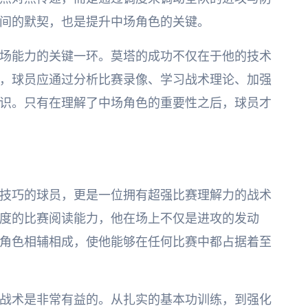
间的默契，也是提升中场角色的关键。
场能力的关键一环。莫塔的成功不仅在于他的技术
，球员应通过分析比赛录像、学习战术理论、加强
识。只有在理解了中场角色的重要性之后，球员才
技巧的球员，更是一位拥有超强比赛理解力的战术
度的比赛阅读能力，他在场上不仅是进攻的发动
角色相辅相成，使他能够在任何比赛中都占据着至
战术是非常有益的。从扎实的基本功训练，到强化