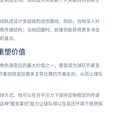
友制造空档。球队战术从依赖个人突破转向依赖空
动轨迹设计多层级的进攻路线。例如，当他深入对
角传递结构；当他回撤时，前锋则能获得更多冲击
织基点。
重塑价值
角色演变后的最大价值之一，便是成为球队节奏变
下节奏加快或延缓来主导比赛的节奏走向，从而让球队
球方式。他可以在对手压力下保持足够稳定的传递
这种“缓急掌控”能力让球队得以在高压环境下依然保