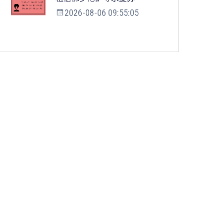
2026-08-06 09:55:05