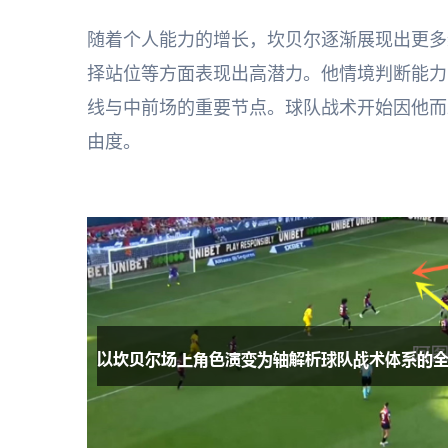
随着个人能力的增长，坎贝尔逐渐展现出更多
择站位等方面表现出高潜力。他情境判断能力
线与中前场的重要节点。球队战术开始因他而
由度。