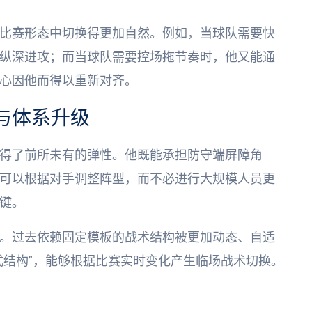
比赛形态中切换得更加自然。例如，当球队需要快
纵深进攻；而当球队需要控场拖节奏时，他又能通
心因他而得以重新对齐。
与体系升级
得了前所未有的弹性。他既能承担防守端屏障角
可以根据对手调整阵型，而不必进行大规模人员更
键。
。过去依赖固定模板的战术结构被更加动态、自适
式结构”，能够根据比赛实时变化产生临场战术切换。