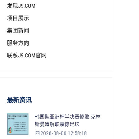
发现J9.COM
项目展示
集团新闻
服务方向
联系J9.COM官网
最新资讯
韩国队亚洲杯半决赛惨败 克林
斯曼遭解职震惊足坛
2026-08-06 12:58:18