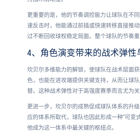
更重要的是，他的节奏调控能力让球队在不同
速反击时，他能通过前插或快速转移直接推动
过不断回收球权稳定局面。整个球队的节奏重
4、角色演变带来的战术弹性
坎贝尔多维能力的解锁，使球队在战术层面获
色，也能在进攻端提供关键支持，从而让球队
替。这种战术弹性对于高强度赛季而言尤为关
更进一步，坎贝尔的成熟促成球队体系的升级
应的体系所取代，球队也因此形成一种“可变
他成为这一体系中最关键的枢纽点。