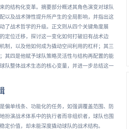
来的结构化变革。摘要部分概述其角色演变对球队
配以及战术弹性提升所产生的全局影响，并指出这
动了战术哲学的升级。正文则从四个关键角度展
的定位迁移，探讨这一变化如何打破旧有战术边
机制，以及他如何成为撬动空间利用的杠杆；其三
；其四是他赋予球队策略灵活性与结构再配置的能
球队整体战术生态的核心变量，并进一步总结这一
辑
是偏单线条、功能化的任务，如强调覆盖范围、防
地扮演战术体系中的执行者而非组织者，球队也围
稳定价值，却未能深度撬动球队的战术结构。