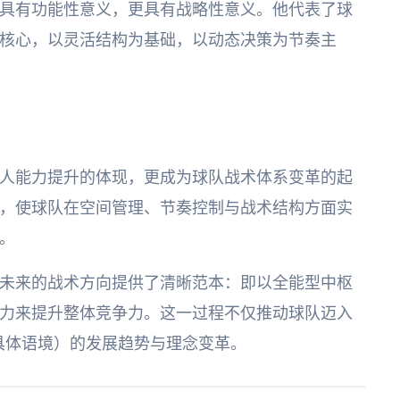
具有功能性意义，更具有战略性意义。他代表了球
核心，以灵活结构为基础，以动态决策为节奏主
人能力提升的体现，更成为球队战术体系变革的起
，使球队在空间管理、节奏控制与战术结构方面实
。
未来的战术方向提供了清晰范本：即以全能型中枢
力来提升整体竞争力。这一过程不仅推动球队迈入
具体语境）的发展趋势与理念变革。