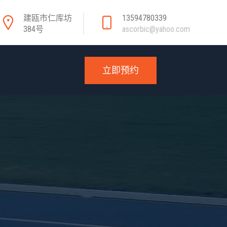
建瓯市仁库坊
13594780339
384号
ascorbic@yahoo.com
立即预约