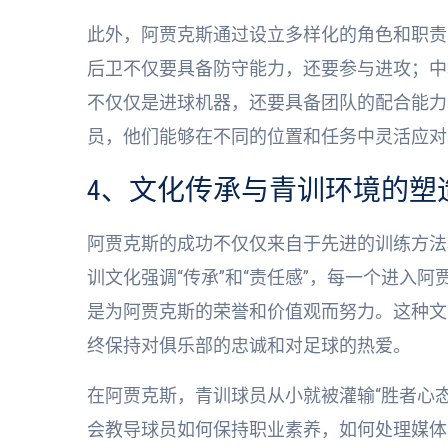
此外，阿贾克斯通过设立多样化的角色和职责
后卫不仅要具备防守能力，还要参与进攻；中
不仅仅是进球机器，还要具备团队的配合能力
员，他们能够在不同的位置和任务中灵活应对
4、文化传承与青训环境的塑
阿贾克斯的成功不仅仅来自于先进的训练方法
训文化强调“传承”和“责任感”，每一个进入
是为阿贾克斯的荣誉和价值观而努力。这种文
终保持对俱乐部的忠诚和对足球的热爱。
在阿贾克斯，青训球员从小就被灌输“胜者心态
会教导球员如何保持职业素养，如何处理媒体