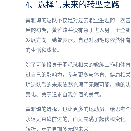
4、选择与未来的转型之路
黄雅琼的退队不仅是对过去职业生涯的一次告
后的初期，黄雅琼并没有急于进入另一个全新
发展方向。她曾表示，自己对羽毛球依然怀有
的生活和成长。
除了可能投身于羽毛球相关的教练工作和体育
过自己的影响力，参与更多与体育、健康相关
琼退队后的未来依然充满了无限可能。她的决
变化、勇于追求自我价值的勇气。
黄雅琼的选择，也让更多的运动员开始思考个
永远是直线前进的，而是充满了起伏和变化。
转折，走向更加多元的未来。