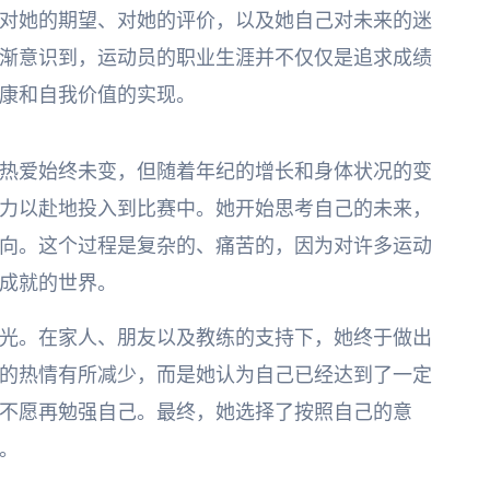
对她的期望、对她的评价，以及她自己对未来的迷
渐意识到，运动员的职业生涯并不仅仅是追求成绩
康和自我价值的实现。
热爱始终未变，但随着年纪的增长和身体状况的变
力以赴地投入到比赛中。她开始思考自己的未来，
向。这个过程是复杂的、痛苦的，因为对许多运动
成就的世界。
光。在家人、朋友以及教练的支持下，她终于做出
的热情有所减少，而是她认为自己已经达到了一定
不愿再勉强自己。最终，她选择了按照自己的意
。