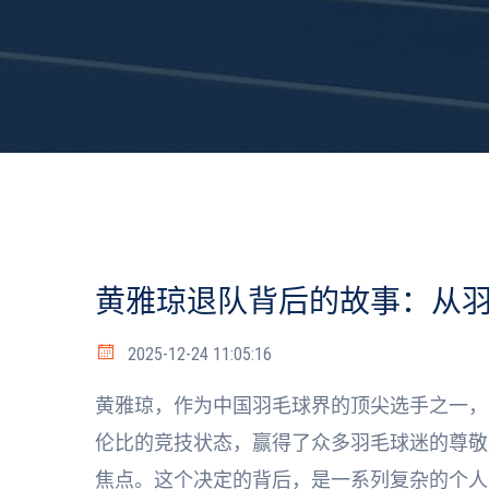
黄雅琼退队背后的故事：从
2025-12-24 11:05:16
黄雅琼，作为中国羽毛球界的顶尖选手之一，
伦比的竞技状态，赢得了众多羽毛球迷的尊敬
焦点。这个决定的背后，是一系列复杂的个人