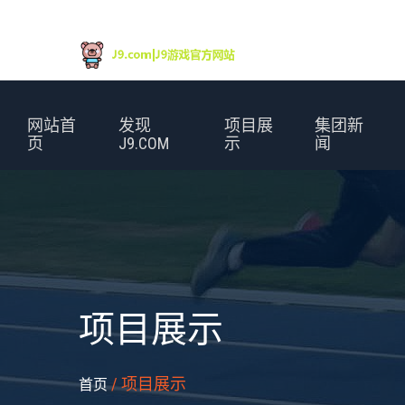
网站首
发现
项目展
集团新
页
J9.COM
示
闻
项目展示
/ 项目展示
首页