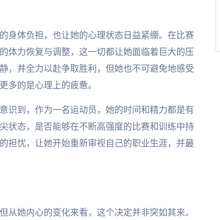
的身体负担，也让她的心理状态日益紧绷。在比赛
的体力恢复与调整，这一切都让她面临着巨大的压
静，并全力以赴争取胜利，但她也不可避免地感受
更多的是心理上的疲惫。
意识到，作为一名运动员，她的时间和精力都是有
尖状态，是否能够在不断高强度的比赛和训练中持
的担忧，让她开始重新审视自己的职业生涯，并最
但从她内心的变化来看，这个决定并非突如其来。