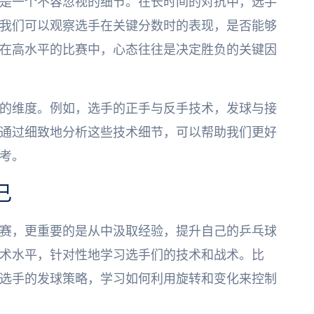
是一个不容忽视的细节。在长时间的对抗中，选手
我们可以观察选手在关键分数时的表现，是否能够
在高水平的比赛中，心态往往是决定胜负的关键因
的维度。例如，选手的正手与反手技术，发球与接
通过细致地分析这些技术细节，可以帮助我们更好
考。
己
比赛，更重要的是从中汲取经验，提升自己的乒乓球
术水平，针对性地学习选手们的技术和战术。比
选手的发球策略，学习如何利用旋转和变化来控制