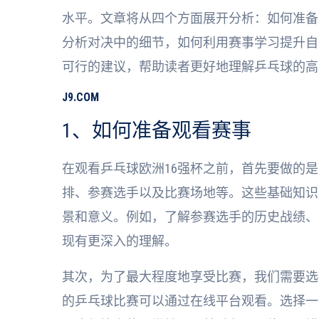
水平。文章将从四个方面展开分析：如何准备
分析对决中的细节，如何利用赛事学习提升自
可行的建议，帮助读者更好地理解乒乓球的高
J9.COM
1、如何准备观看赛事
在观看乒乓球欧洲16强杯之前，首先要做的
排、参赛选手以及比赛场地等。这些基础知识
景和意义。例如，了解参赛选手的历史战绩、
现有更深入的理解。
其次，为了最大程度地享受比赛，我们需要选
的乒乓球比赛可以通过在线平台观看。选择一