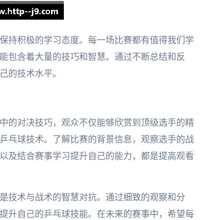
保持积极的学习态度。每一场比赛都有值得我们学
能包含着大量的技巧和智慧。通过不断总结和反
己的技术水平。
其中的对决技巧，观众不仅能够欣赏到顶级选手的精
乒乓球技术。了解比赛的背景信息，观察选手的战
以及结合赛事学习提升自己的能力，都是提高观看
是技术与战术的智慧对抗。通过细致的观察和分
提升自己的乒乓球技能。在未来的赛事中，希望每