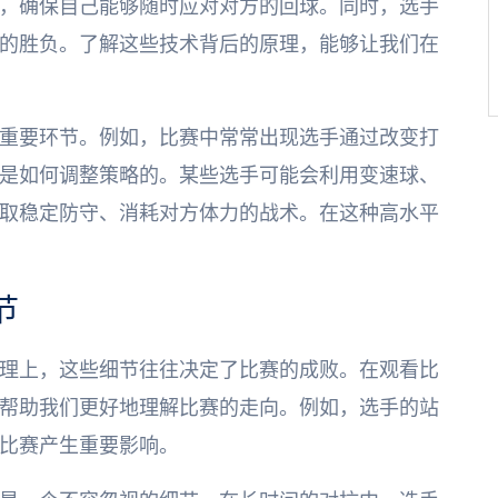
，确保自己能够随时应对对方的回球。同时，选手
的胜负。了解这些技术背后的原理，能够让我们在
重要环节。例如，比赛中常常出现选手通过改变打
是如何调整策略的。某些选手可能会利用变速球、
取稳定防守、消耗对方体力的战术。在这种高水平
节
理上，这些细节往往决定了比赛的成败。在观看比
帮助我们更好地理解比赛的走向。例如，选手的站
比赛产生重要影响。