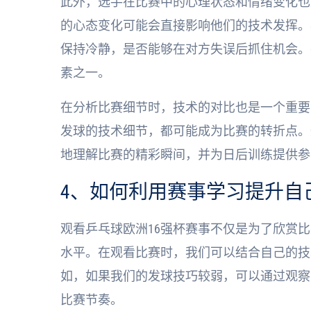
此外，选手在比赛中的心理状态和情绪变化也
的心态变化可能会直接影响他们的技术发挥。
保持冷静，是否能够在对方失误后抓住机会。
素之一。
在分析比赛细节时，技术的对比也是一个重要
发球的技术细节，都可能成为比赛的转折点。
地理解比赛的精彩瞬间，并为日后训练提供参
4、如何利用赛事学习提升自
观看乒乓球欧洲16强杯赛事不仅是为了欣赏
水平。在观看比赛时，我们可以结合自己的技
如，如果我们的发球技巧较弱，可以通过观察
比赛节奏。