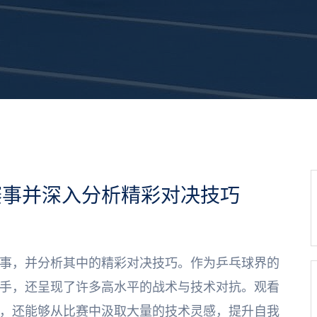
赛事并深入分析精彩对决技巧
赛事，并分析其中的精彩对决技巧。作为乒乓球界的
选手，还呈现了许多高水平的战术与技术对抗。观看
，还能够从比赛中汲取大量的技术灵感，提升自我