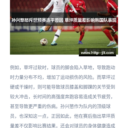
例如，草坪过软时，球员的脚会陷入草地，导致跑动
时力量分布不均，增加了运动损伤的风险。而草坪过
硬或干燥时，则可能导致球员膝盖和脚踝的关节受到
较大冲击，长时间的高强度奔跑容易造成关节疲劳，
甚至导致更严重的伤病。孙兴慜作为队内的顶级球
员，也深知这一点，正因如此，他在赛后指出草坪质
量差不仅影响比赛结果，还会对球员的身体健康造成