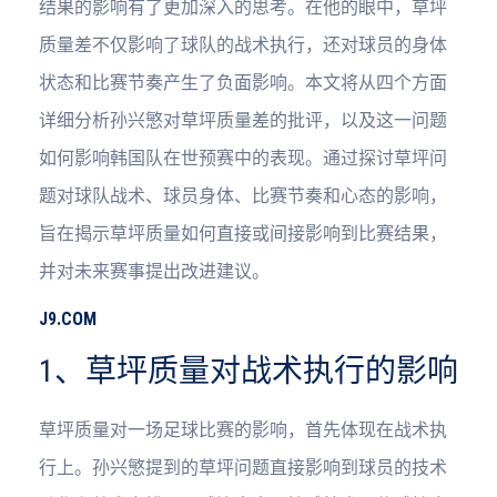
结果的影响有了更加深入的思考。在他的眼中，草坪
质量差不仅影响了球队的战术执行，还对球员的身体
状态和比赛节奏产生了负面影响。本文将从四个方面
详细分析孙兴慜对草坪质量差的批评，以及这一问题
如何影响韩国队在世预赛中的表现。通过探讨草坪问
题对球队战术、球员身体、比赛节奏和心态的影响，
旨在揭示草坪质量如何直接或间接影响到比赛结果，
并对未来赛事提出改进建议。
J9.COM
1、草坪质量对战术执行的影响
草坪质量对一场足球比赛的影响，首先体现在战术执
行上。孙兴慜提到的草坪问题直接影响到球员的技术