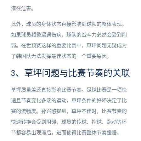
潜在危害。
此外，球员的身体状态直接影响到球队的整体表现。
如果球员频繁遭遇伤病，球队的战斗力必然会受到削
弱。在世预赛这样的重要比赛中，草坪问题无疑成为
了韩国队无法发挥最佳状态的一个重要原因。
3、草坪问题与比赛节奏的关联
草坪质量差还直接影响比赛节奏。足球比赛是一项快
速且节奏变化多端的运动，草坪条件的好坏决定了比
赛的流畅度。孙兴慜提到，草坪不佳时，比赛节奏的
快速转换会受到阻碍，球员的传球、控球、跑动等环
节都容易出现滞后，进而使得比赛整体节奏缓慢。