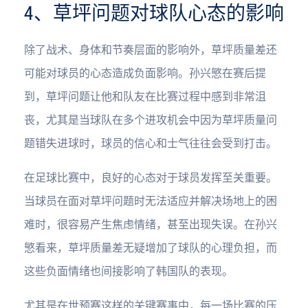
4、草坪问题对球队心态的影响
除了战术、身体和节奏层面的影响外，草坪质量差还
可能对球员的心态造成负面影响。孙兴慜在赛后提
到，草坪问题让他和队友在比赛过程中感到非常沮
丧，尤其是当球队在多个进攻机会中因为草坪质量问
题错失进球时，球员的信心和士气往往会受到打击。
在足球比赛中，良好的心态对于球员发挥至关重要。
当球员在面对草坪问题时无法适应并解决场地上的困
难时，很容易产生焦虑情绪，甚至出现失误。在孙兴
慜看来，草坪质量差无疑增加了球队的心理负担，而
这些负面情绪也间接影响了韩国队的表现。
尤其是在世预赛这样的关键赛事中，每一场比赛的压