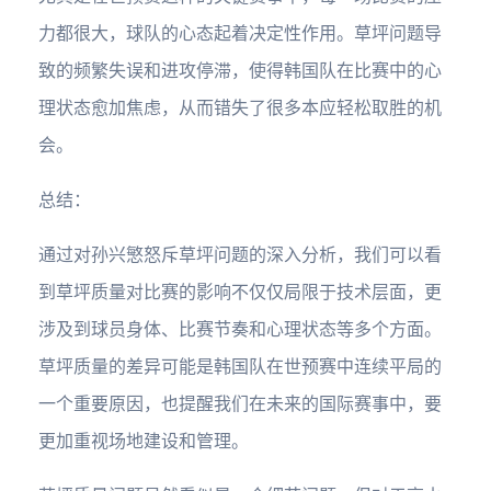
力都很大，球队的心态起着决定性作用。草坪问题导
致的频繁失误和进攻停滞，使得韩国队在比赛中的心
理状态愈加焦虑，从而错失了很多本应轻松取胜的机
会。
总结：
通过对孙兴慜怒斥草坪问题的深入分析，我们可以看
到草坪质量对比赛的影响不仅仅局限于技术层面，更
涉及到球员身体、比赛节奏和心理状态等多个方面。
草坪质量的差异可能是韩国队在世预赛中连续平局的
一个重要原因，也提醒我们在未来的国际赛事中，要
更加重视场地建设和管理。